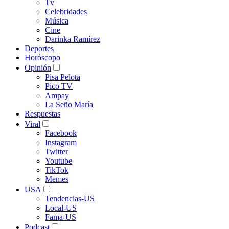
Tv
Celebridades
Música
Cine
Darinka Ramírez
Deportes
Horóscopo
Opinión
Pisa Pelota
Pico TV
Ampay
La Seño María
Respuestas
Viral
Facebook
Instagram
Twitter
Youtube
TikTok
Memes
USA
Tendencias-US
Local-US
Fama-US
Podcast