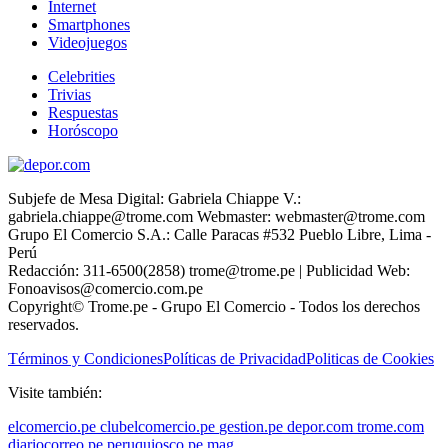
Internet
Smartphones
Videojuegos
Celebrities
Trivias
Respuestas
Horóscopo
Subjefe de Mesa Digital: Gabriela Chiappe V.:
gabriela.chiappe@trome.com Webmaster: webmaster@trome.com
Grupo El Comercio S.A.: Calle Paracas #532 Pueblo Libre, Lima -
Perú
Redacción: 311-6500(2858) trome@trome.pe | Publicidad Web:
Fonoavisos@comercio.com.pe
Copyright© Trome.pe - Grupo El Comercio - Todos los derechos
reservados.
Términos y Condiciones
Políticas de Privacidad
Politicas de Cookies
Visite también:
elcomercio.pe
clubelcomercio.pe
gestion.pe
depor.com
trome.com
diariocorreo.pe
peruquiosco.pe
mag