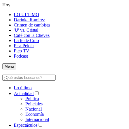
Hoy
LO ÚLTIMO
Darinka Ramírez
Crimen de cambista
'U' vs. Cristal
Café con la Chevez
La fe de Cuto
Pisa Pelota
Pico TV
Podcast
Menú
Lo último
Actualidad
Política
Policiales
Nacional
Economía
Internacional
Espectáculos