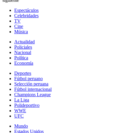
siguiente
Espectáculos
Celebridades
TV
Cine
Música
Actualidad
Policiales
Nacional
Política
Economía
Deportes
Fútbol peruano
Selección peruana
Fútbol internacional
Champions League
La Liga
Polideportivo
WWE
UFC
Mundo
Estados Unidos