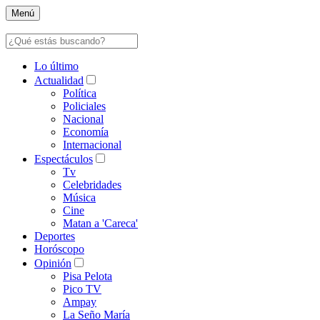
Menú
Lo último
Actualidad
Política
Policiales
Nacional
Economía
Internacional
Espectáculos
Tv
Celebridades
Música
Cine
Matan a 'Careca'
Deportes
Horóscopo
Opinión
Pisa Pelota
Pico TV
Ampay
La Seño María