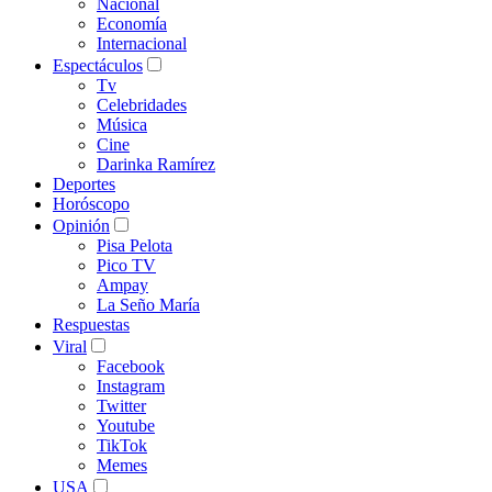
Nacional
Economía
Internacional
Espectáculos
Tv
Celebridades
Música
Cine
Darinka Ramírez
Deportes
Horóscopo
Opinión
Pisa Pelota
Pico TV
Ampay
La Seño María
Respuestas
Viral
Facebook
Instagram
Twitter
Youtube
TikTok
Memes
USA