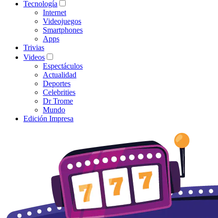
Tecnología
Internet
Videojuegos
Smartphones
Apps
Trivias
Videos
Espectáculos
Actualidad
Deportes
Celebrities
Dr Trome
Mundo
Edición Impresa