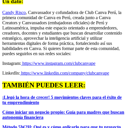
Un dato:
Candy Risco
, Canvassador y cofundadora de Club Canva Perú, la
primera comunidad de Canva en Perú, creada junto a Canva
Creators y Canvassadors (embajadoras oficiales) de Perú y
Latinoamérica, impulsa este espacio orientado a emprendedores,
creadores, docentes y estudiantes que buscan desarrollar contenido
estratégico, aprovechar la inteligencia artificial y utilizar
herramientas digitales de forma práctica, fortaleciendo así sus
habilidades en Canva. Si quieres formar parte de esta comunidad,
puedes seguirlos en sus redes sociales:
Instagram:
https://www.instagram.com/clubcanvape
LinkedIn:
https://www.linkedin.com/company/clubcanvape
TAMBIÉN PUEDES LEER:
¡Llegó la hora de crecer! 5 movimientos claves para el éxito de
tu emprendimiento
Cómo iniciar un negocio propio: Guía para madres que buscan
autonomía financiera
Método 5W2H: Qué es y cómo aplicarlo para que tu proyecto