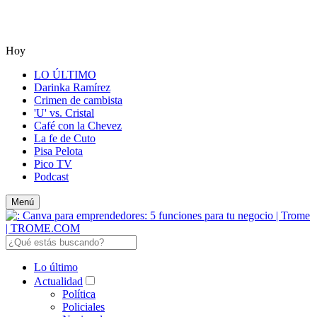
Hoy
LO ÚLTIMO
Darinka Ramírez
Crimen de cambista
'U' vs. Cristal
Café con la Chevez
La fe de Cuto
Pisa Pelota
Pico TV
Podcast
Menú
Lo último
Actualidad
Política
Policiales