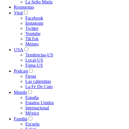
La Seño María
Respuestas
Viral
Facebook
Instagram
Twitter
Youtube
TikTok
Memes
USA
Tendencias-US
Local-US
Fama-US
Podcast
Fiesta
Las calientitas
La Fe De Cuto
Mundo
España
Estados Unidos
Internacional
México
Familia
Escuela