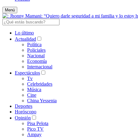
Menú
Lo último
Actualidad
Política
Policiales
Nacional
Economía
Internacional
Espectáculos
Tv
Celebridades
Música
Cine
China Yessenia
Deportes
Horóscopo
Opinión
Pisa Pelota
Pico TV
Ampay