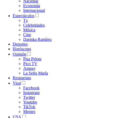
Nacional
Economía
Internacional
Espectáculos
Tv
Celebridades
Música
Cine
Darinka Ramírez
Deportes
Horóscopo
Opinión
Pisa Pelota
Pico TV
Ampay
La Seño María
Respuestas
Viral
Facebook
Instagram
Twitter
Youtube
TikTok
Memes
USA