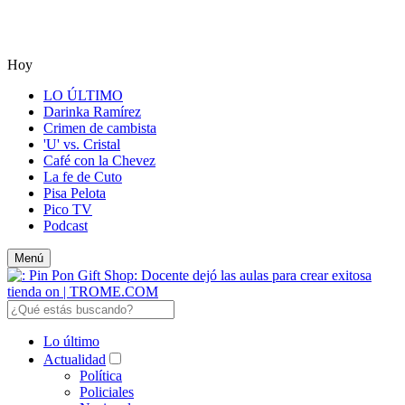
Hoy
LO ÚLTIMO
Darinka Ramírez
Crimen de cambista
'U' vs. Cristal
Café con la Chevez
La fe de Cuto
Pisa Pelota
Pico TV
Podcast
Menú
Lo último
Actualidad
Política
Policiales