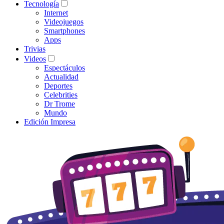
Tecnología
Internet
Videojuegos
Smartphones
Apps
Trivias
Videos
Espectáculos
Actualidad
Deportes
Celebrities
Dr Trome
Mundo
Edición Impresa