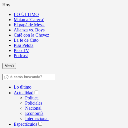
Hoy
LO ÚLTIMO
Matan a 'Careca'
El papá de Messi
Alianza vs. Boys
Café con la Chevez
La fe de Cuto
Pisa Pelota
Pico TV
Podcast
Menú
Lo último
Actualidad
Política
Policiales
Nacional
Economía
Internacional
Espectáculos