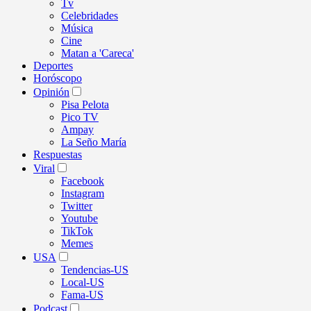
Tv
Celebridades
Música
Cine
Matan a 'Careca'
Deportes
Horóscopo
Opinión
Pisa Pelota
Pico TV
Ampay
La Seño María
Respuestas
Viral
Facebook
Instagram
Twitter
Youtube
TikTok
Memes
USA
Tendencias-US
Local-US
Fama-US
Podcast