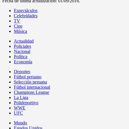
Fecha de última actualización: 01/09/2016.
Espectáculos
Celebridades
TV
Cine
Música
Actualidad
Policiales
Nacional
Política
Economía
Deportes
Fútbol peruano
Selección peruana
Fútbol internacional
Champions League
La Liga
Polideportivo
WWE
UFC
Mundo
Estados Unidos