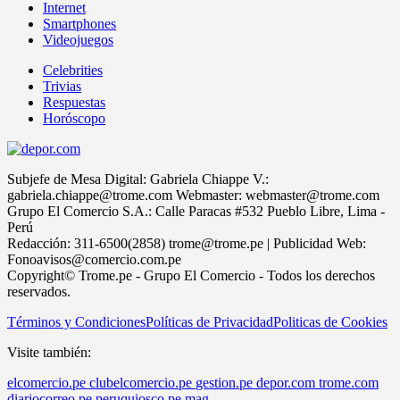
Internet
Smartphones
Videojuegos
Celebrities
Trivias
Respuestas
Horóscopo
Subjefe de Mesa Digital: Gabriela Chiappe V.:
gabriela.chiappe@trome.com Webmaster: webmaster@trome.com
Grupo El Comercio S.A.: Calle Paracas #532 Pueblo Libre, Lima -
Perú
Redacción: 311-6500(2858) trome@trome.pe | Publicidad Web:
Fonoavisos@comercio.com.pe
Copyright© Trome.pe - Grupo El Comercio - Todos los derechos
reservados.
Términos y Condiciones
Políticas de Privacidad
Politicas de Cookies
Visite también:
elcomercio.pe
clubelcomercio.pe
gestion.pe
depor.com
trome.com
diariocorreo.pe
peruquiosco.pe
mag