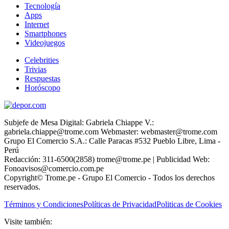
Tecnología
Apps
Internet
Smartphones
Videojuegos
Celebrities
Trivias
Respuestas
Horóscopo
Subjefe de Mesa Digital: Gabriela Chiappe V.:
gabriela.chiappe@trome.com Webmaster: webmaster@trome.com
Grupo El Comercio S.A.: Calle Paracas #532 Pueblo Libre, Lima -
Perú
Redacción: 311-6500(2858) trome@trome.pe | Publicidad Web:
Fonoavisos@comercio.com.pe
Copyright© Trome.pe - Grupo El Comercio - Todos los derechos
reservados.
Términos y Condiciones
Políticas de Privacidad
Politicas de Cookies
Visite también: