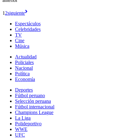
anterior
1
2
siguiente
Espectáculos
Celebridades
TV
Cine
Música
Actualidad
Policiales
Nacional
Política
Economía
Deportes
Fútbol peruano
Selección peruana
Fútbol internacional
Champions League
La Liga
Polideportivo
WWE
UFC