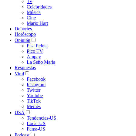
Tv
Celebridades
Música
Cine
Mario Hart
Deportes
Horóscopo
Opinión
Pisa Pelota
Pico TV
Ampay
La Seño María
Respuestas
Viral
Facebook
Instagram
Twitter
Youtube
TikTok
Memes
USA
Tendencias-US
Local-US
Fama-US
Podcast