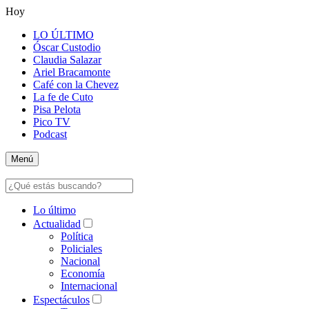
Hoy
LO ÚLTIMO
Óscar Custodio
Claudia Salazar
Ariel Bracamonte
Café con la Chevez
La fe de Cuto
Pisa Pelota
Pico TV
Podcast
Menú
Lo último
Actualidad
Política
Policiales
Nacional
Economía
Internacional
Espectáculos