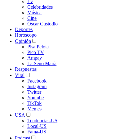
Tv
Celebridades
Música
Cine
Óscar Custodio
Deportes
Horóscopo
Opinión
Pisa Pelota
Pico TV
Ampay
La Seño María
Respuestas
Viral
Facebook
Instagram
Twitter
Youtube
TikTok
Memes
USA
Tendencias-US
Local-US
Fama-US
Podcast