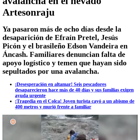
avalancha en el nevado
Artesonraju
Ya pasaron más de ocho días desde la
desaparición de Efraín Pretel, Jesús
Picón y el brasileño Edson Vandeira en
Áncash. Familiares denuncian falta de
apoyo logístico y temen que hayan sido
sepultados por una avalancha.
¡Desesperación en altamar! Seis pescadores
desaparecieron hace más de 40 días y sus familias exigen
ayuda urgente
¡Tragedia en el Colca! Joven turista cayó a un abismo de
400 metros y murió frente a familiar