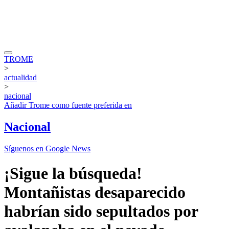
TROME
>
actualidad
>
nacional
Añadir
Trome
como fuente preferida en
Nacional
Síguenos en Google News
¡Sigue la búsqueda!
Montañistas desaparecido
habrían sido sepultados por