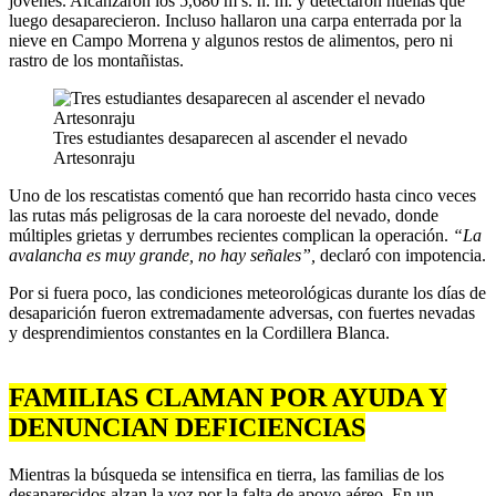
jóvenes. Alcanzaron los 5,680 m s. n. m. y detectaron huellas que
luego desaparecieron. Incluso hallaron una carpa enterrada por la
nieve en Campo Morrena y algunos restos de alimentos, pero ni
rastro de los montañistas.
Tres estudiantes desaparecen al ascender el nevado
Artesonraju
Uno de los rescatistas comentó que han recorrido hasta cinco veces
las rutas más peligrosas de la cara noroeste del nevado, donde
múltiples grietas y derrumbes recientes complican la operación.
“La
avalancha es muy grande, no hay señales”,
declaró con impotencia.
Por si fuera poco, las condiciones meteorológicas durante los días de
desaparición fueron extremadamente adversas, con fuertes nevadas
y desprendimientos constantes en la Cordillera Blanca.
FAMILIAS CLAMAN POR AYUDA Y
DENUNCIAN DEFICIENCIAS
Mientras la búsqueda se intensifica en tierra, las familias de los
desaparecidos alzan la voz por la falta de apoyo aéreo. En un