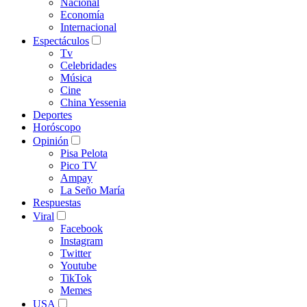
Nacional
Economía
Internacional
Espectáculos
Tv
Celebridades
Música
Cine
China Yessenia
Deportes
Horóscopo
Opinión
Pisa Pelota
Pico TV
Ampay
La Seño María
Respuestas
Viral
Facebook
Instagram
Twitter
Youtube
TikTok
Memes
USA