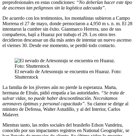
preprofesionales en estas condiciones:
“No deberían hacer este tipo
de ascensos tan peligrosos sin la logística adecuada”.
De acuerdo con los testimonios, los montañistas subieron a Campo
Morrena el 27 de mayo, donde pernoctaron a 4,950 m s. n. m. El 28
intentaron la cumbre sin éxito. Gianmarco Herrera, uno de sus
compañeros, bajó a Huaraz por trabajo el 29. Los otros tres
decidieron descansar un día más antes de intentar un nuevo ascenso
el viernes 30. Desde ese momento, se perdió todo contacto.
El nevado de Artesonraju se encuentra en Huaraz. Foto:
Shutterstock
La familia de los jóvenes aún no pierde la esperanza. Marta,
hermana de Efraín, pidió empatía a las autoridades.
“Se trata de
salvar vidas, no puede haber descoordinación. Necesitamos
aeronaves óptimas y personal capacitado”.
Su clamor se dirige al
ministro de Defensa, Walter Astudillo, y al del Interior, Carlos
Malaver.
Mientras tanto, las redes sociales del brasileño Edson Vandeira,
conocido por sus impactantes registros en National Geographic, se
han llenado de mensajes de aliento. Su último video lo muestra