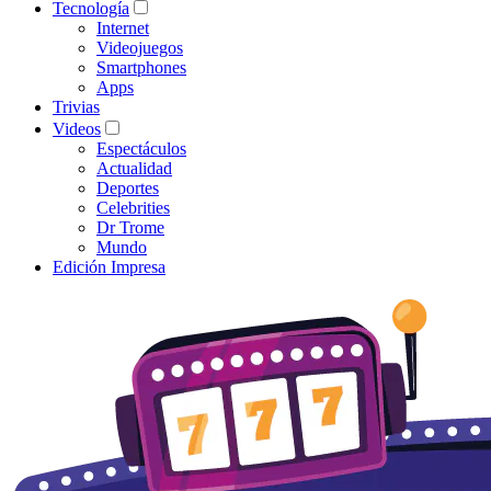
Tecnología
Internet
Videojuegos
Smartphones
Apps
Trivias
Videos
Espectáculos
Actualidad
Deportes
Celebrities
Dr Trome
Mundo
Edición Impresa