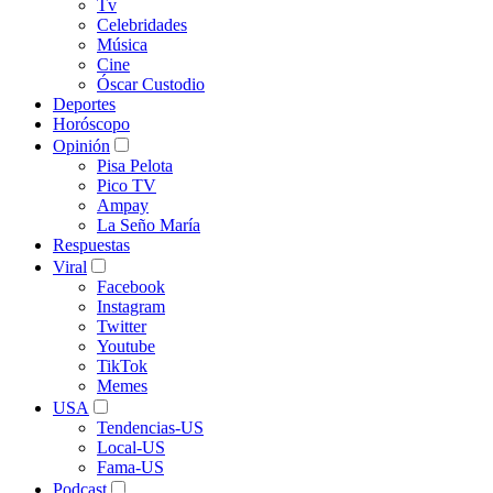
Tv
Celebridades
Música
Cine
Óscar Custodio
Deportes
Horóscopo
Opinión
Pisa Pelota
Pico TV
Ampay
La Seño María
Respuestas
Viral
Facebook
Instagram
Twitter
Youtube
TikTok
Memes
USA
Tendencias-US
Local-US
Fama-US
Podcast