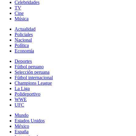
Celebridades
TV
Cine
Música
Actualidad
Policiales
Nacional
Política
Economía
Deportes
Fútbol peruano
Selección peruana
Fútbol internacional
Champions League
La Liga
Polideportivo
WWE
UFC
Mundo
Estados Unidos
México
España