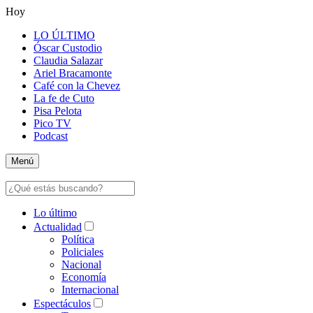
Hoy
LO ÚLTIMO
Óscar Custodio
Claudia Salazar
Ariel Bracamonte
Café con la Chevez
La fe de Cuto
Pisa Pelota
Pico TV
Podcast
Menú
Lo último
Actualidad
Política
Policiales
Nacional
Economía
Internacional
Espectáculos