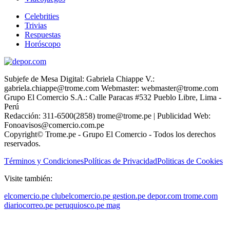
Celebrities
Trivias
Respuestas
Horóscopo
Subjefe de Mesa Digital: Gabriela Chiappe V.:
gabriela.chiappe@trome.com Webmaster: webmaster@trome.com
Grupo El Comercio S.A.: Calle Paracas #532 Pueblo Libre, Lima -
Perú
Redacción: 311-6500(2858) trome@trome.pe | Publicidad Web:
Fonoavisos@comercio.com.pe
Copyright© Trome.pe - Grupo El Comercio - Todos los derechos
reservados.
Términos y Condiciones
Políticas de Privacidad
Politicas de Cookies
Visite también:
elcomercio.pe
clubelcomercio.pe
gestion.pe
depor.com
trome.com
diariocorreo.pe
peruquiosco.pe
mag