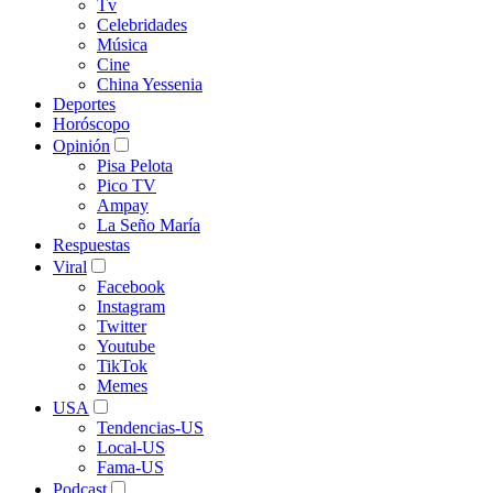
Tv
Celebridades
Música
Cine
China Yessenia
Deportes
Horóscopo
Opinión
Pisa Pelota
Pico TV
Ampay
La Seño María
Respuestas
Viral
Facebook
Instagram
Twitter
Youtube
TikTok
Memes
USA
Tendencias-US
Local-US
Fama-US
Podcast