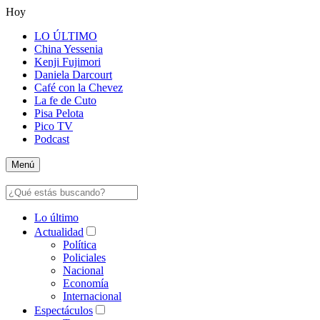
Hoy
LO ÚLTIMO
China Yessenia
Kenji Fujimori
Daniela Darcourt
Café con la Chevez
La fe de Cuto
Pisa Pelota
Pico TV
Podcast
Menú
Lo último
Actualidad
Política
Policiales
Nacional
Economía
Internacional
Espectáculos