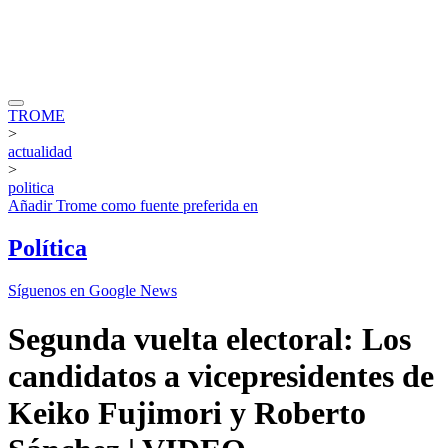
TROME
>
actualidad
>
politica
Añadir
Trome
como fuente preferida en
Política
Síguenos en Google News
Segunda vuelta electoral: Los
candidatos a vicepresidentes de
Keiko Fujimori y Roberto