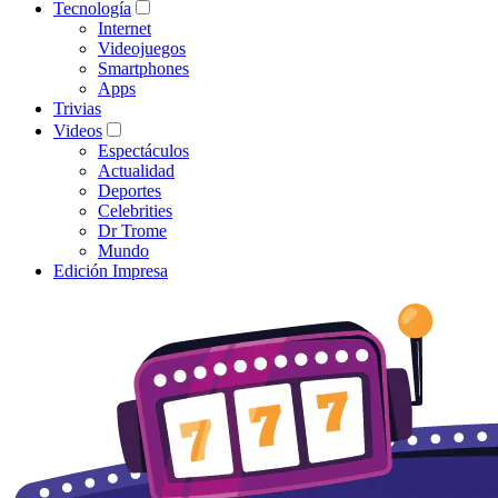
Tecnología
Internet
Videojuegos
Smartphones
Apps
Trivias
Videos
Espectáculos
Actualidad
Deportes
Celebrities
Dr Trome
Mundo
Edición Impresa