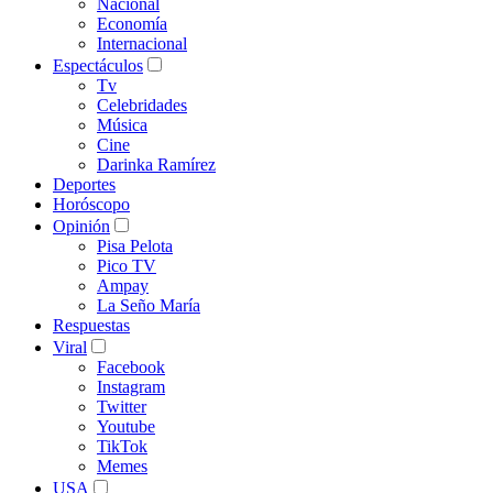
Nacional
Economía
Internacional
Espectáculos
Tv
Celebridades
Música
Cine
Darinka Ramírez
Deportes
Horóscopo
Opinión
Pisa Pelota
Pico TV
Ampay
La Seño María
Respuestas
Viral
Facebook
Instagram
Twitter
Youtube
TikTok
Memes
USA