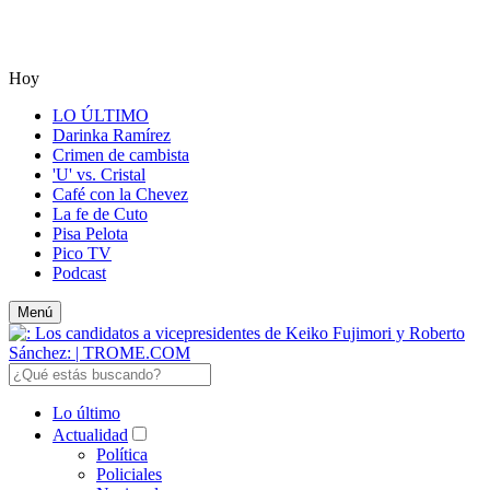
Hoy
LO ÚLTIMO
Darinka Ramírez
Crimen de cambista
'U' vs. Cristal
Café con la Chevez
La fe de Cuto
Pisa Pelota
Pico TV
Podcast
Menú
Lo último
Actualidad
Política
Policiales