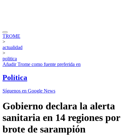
TROME
>
actualidad
>
politica
Añadir
Trome
como fuente preferida en
Política
Síguenos en Google News
Gobierno declara la alerta
sanitaria en 14 regiones por
brote de sarampión