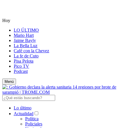
Hoy
LO ÚLTIMO
Mario Hart
Jaime Bayly
La Bella Luz
Café con la Chevez
La fe de Cuto
Pisa Pelota
Pico TV
Podcast
Menú
Lo último
Actualidad
Política
Policiales