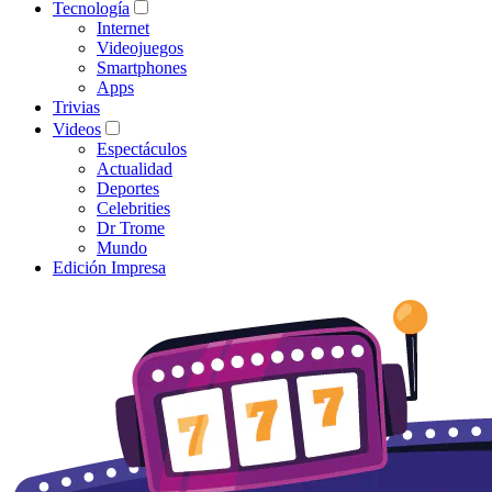
Tecnología
Internet
Videojuegos
Smartphones
Apps
Trivias
Videos
Espectáculos
Actualidad
Deportes
Celebrities
Dr Trome
Mundo
Edición Impresa