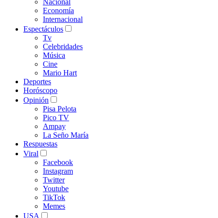
Nacional
Economía
Internacional
Espectáculos
Tv
Celebridades
Música
Cine
Mario Hart
Deportes
Horóscopo
Opinión
Pisa Pelota
Pico TV
Ampay
La Seño María
Respuestas
Viral
Facebook
Instagram
Twitter
Youtube
TikTok
Memes
USA