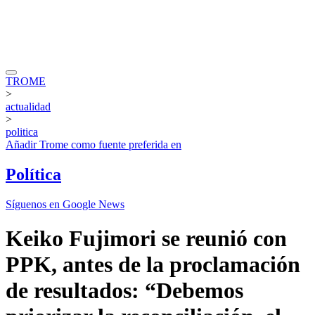
TROME
>
actualidad
>
politica
Añadir
Trome
como fuente preferida en
Política
Síguenos en Google News
Keiko Fujimori se reunió con
PPK, antes de la proclamación
de resultados: “Debemos