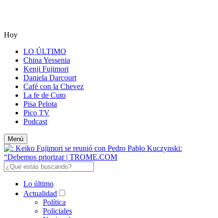
Hoy
LO ÚLTIMO
China Yessenia
Kenji Fujimori
Daniela Darcourt
Café con la Chevez
La fe de Cuto
Pisa Pelota
Pico TV
Podcast
Menú
Lo último
Actualidad
Política
Policiales