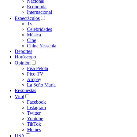
Nacional
Economía
Internacional
Espectáculos
Tv
Celebridades
Música
Cine
China Yessenia
Deportes
Horóscopo
Opinión
Pisa Pelota
Pico TV
Ampay
La Seño María
Respuestas
Viral
Facebook
Instagram
Twitter
Youtube
TikTok
Memes
USA