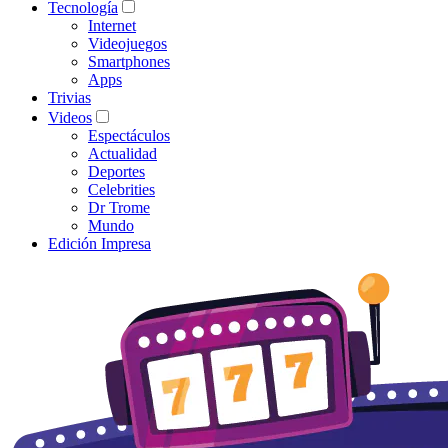
Tecnología
Internet
Videojuegos
Smartphones
Apps
Trivias
Videos
Espectáculos
Actualidad
Deportes
Celebrities
Dr Trome
Mundo
Edición Impresa