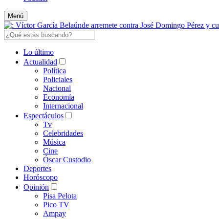
Menú
Lo último
Actualidad
Política
Policiales
Nacional
Economía
Internacional
Espectáculos
Tv
Celebridades
Música
Cine
Óscar Custodio
Deportes
Horóscopo
Opinión
Pisa Pelota
Pico TV
Ampay