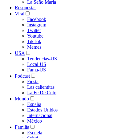
La Seño María
Respuestas
Viral
Facebook
Instagram
Twitter
Youtube
TikTok
Memes
USA
Tendencias-US
Local-US
Fama-US
Podcast
Fiesta
Las calientitas
La Fe De Cuto
Mundo
España
Estados Unidos
Internacional
México
Familia
Escuela