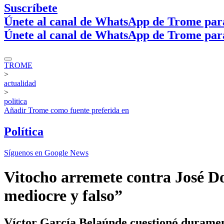
Suscríbete
Únete al canal de WhatsApp de Trome par
Únete al canal de WhatsApp de Trome par
TROME
>
actualidad
>
politica
Añadir
Trome
como fuente preferida en
Política
Síguenos en Google News
Vitocho arremete contra José Do
mediocre y falso”
Víctor García Belaúnde cuestionó durament