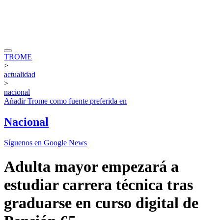
TROME
>
actualidad
>
nacional
Añadir
Trome
como fuente preferida en
Nacional
Síguenos en Google News
Adulta mayor empezará a
estudiar carrera técnica tras
graduarse en curso digital de