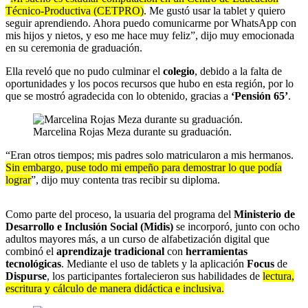
Técnico-Productiva (CETPRO)
. Me gustó usar la tablet y quiero
seguir aprendiendo. Ahora puedo comunicarme por WhatsApp con
mis hijos y nietos, y eso me hace muy feliz”, dijo muy emocionada
en su ceremonia de graduación.
Ella reveló que no pudo culminar el
colegio
, debido a la falta de
oportunidades y los pocos recursos que hubo en esta región, por lo
que se mostró agradecida con lo obtenido, gracias a
‘Pensión 65’
.
Marcelina Rojas Meza durante su graduación.
“Eran otros tiempos; mis padres solo matricularon a mis hermanos.
Sin embargo, puse todo mi empeño para demostrar lo que podía
lograr
”, dijo muy contenta tras recibir su diploma.
Como parte del proceso, la usuaria del programa del
Ministerio de
Desarrollo e Inclusión Social (Midis)
se incorporó, junto con ocho
adultos mayores más, a un curso de alfabetización digital que
combinó el
aprendizaje tradicional
con
herramientas
tecnológicas
. Mediante el uso de tablets y la aplicación
Focus
de
Dispurse
, los participantes fortalecieron sus habilidades de
lectura,
escritura y cálculo de manera didáctica e inclusiva.