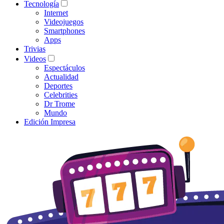
Tecnología
Internet
Videojuegos
Smartphones
Apps
Trivias
Videos
Espectáculos
Actualidad
Deportes
Celebrities
Dr Trome
Mundo
Edición Impresa