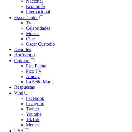
Nacional
Economía
Internacional
Espectáculos
Tv
Celebridades
Música
Cine
Óscar Custodio
Deportes
Horóscopo
Opinión
Pisa Pelota
Pico TV
Ampay
La Seño María
Respuestas
Viral
Facebook
Instagram
Twitter
Youtube
TikTok
Memes
USA