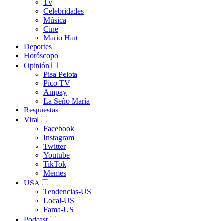
Tv
Celebridades
Música
Cine
Mario Hart
Deportes
Horóscopo
Opinión
Pisa Pelota
Pico TV
Ampay
La Seño María
Respuestas
Viral
Facebook
Instagram
Twitter
Youtube
TikTok
Memes
USA
Tendencias-US
Local-US
Fama-US
Podcast