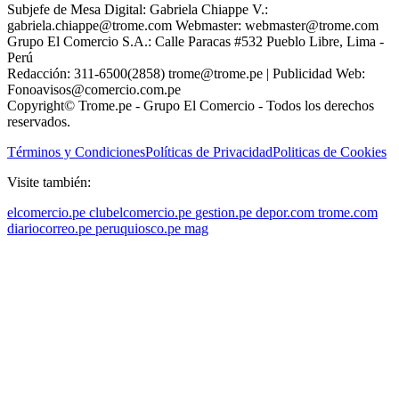
Subjefe de Mesa Digital: Gabriela Chiappe V.:
gabriela.chiappe@trome.com Webmaster: webmaster@trome.com
Grupo El Comercio S.A.: Calle Paracas #532 Pueblo Libre, Lima -
Perú
Redacción: 311-6500(2858) trome@trome.pe | Publicidad Web:
Fonoavisos@comercio.com.pe
Copyright© Trome.pe - Grupo El Comercio - Todos los derechos
reservados.
Términos y Condiciones
Políticas de Privacidad
Politicas de Cookies
Visite también:
elcomercio.pe
clubelcomercio.pe
gestion.pe
depor.com
trome.com
diariocorreo.pe
peruquiosco.pe
mag