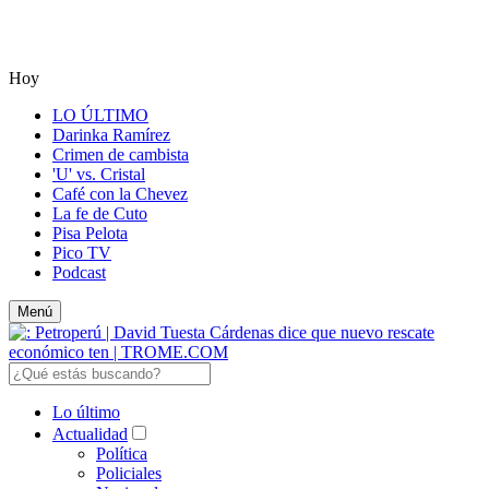
Hoy
LO ÚLTIMO
Darinka Ramírez
Crimen de cambista
'U' vs. Cristal
Café con la Chevez
La fe de Cuto
Pisa Pelota
Pico TV
Podcast
Menú
Lo último
Actualidad
Política
Policiales