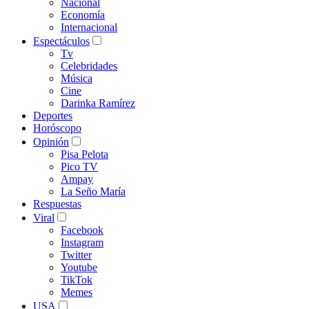
Nacional
Economía
Internacional
Espectáculos
Tv
Celebridades
Música
Cine
Darinka Ramírez
Deportes
Horóscopo
Opinión
Pisa Pelota
Pico TV
Ampay
La Seño María
Respuestas
Viral
Facebook
Instagram
Twitter
Youtube
TikTok
Memes
USA