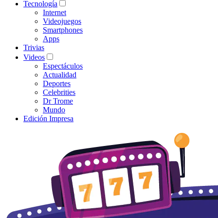
Tecnología
Internet
Videojuegos
Smartphones
Apps
Trivias
Videos
Espectáculos
Actualidad
Deportes
Celebrities
Dr Trome
Mundo
Edición Impresa