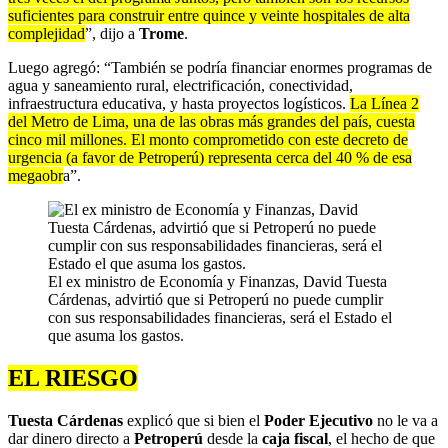
suficientes para construir entre quince y veinte hospitales de alta
complejidad
”, dijo a
Trome
.
Luego agregó: “También se podría financiar enormes programas de
agua y saneamiento rural, electrificación, conectividad,
infraestructura educativa, y hasta proyectos logísticos.
La Línea 2
del Metro de Lima, una de las obras más grandes del país, cuesta
cinco mil millones. El monto comprometido con este decreto de
urgencia (a favor de Petroperú) representa cerca del 40 % de esa
megaobr
a”.
El ex ministro de Economía y Finanzas, David Tuesta
Cárdenas, advirtió que si Petroperú no puede cumplir
con sus responsabilidades financieras, será el Estado el
que asuma los gastos.
EL RIESGO
Tuesta Cárdenas
explicó que si bien el
Poder Ejecutivo
no le va a
dar dinero directo a
Petroperú
desde la
caja fiscal
, el hecho de que