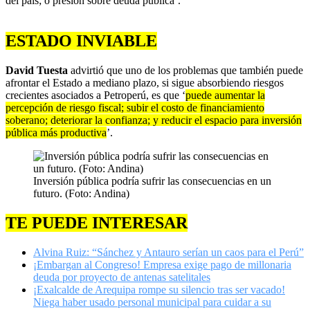
del país; o presión sobre deuda pública’.
ESTADO INVIABLE
David Tuesta
advirtió que uno de los problemas que también puede
afrontar el Estado a mediano plazo, si sigue absorbiendo riesgos
crecientes asociados a Petroperú, es que ‘
puede aumentar la
percepción de riesgo fiscal; subir el costo de financiamiento
soberano; deteriorar la confianza; y reducir el espacio para inversión
pública más productiva
’.
Inversión pública podría sufrir las consecuencias en un
futuro. (Foto: Andina)
TE PUEDE INTERESAR
Alvina Ruiz: “Sánchez y Antauro serían un caos para el Perú”
¡Embargan al Congreso! Empresa exige pago de millonaria
deuda por proyecto de antenas satelitales
¡Exalcalde de Arequipa rompe su silencio tras ser vacado!
Niega haber usado personal municipal para cuidar a su