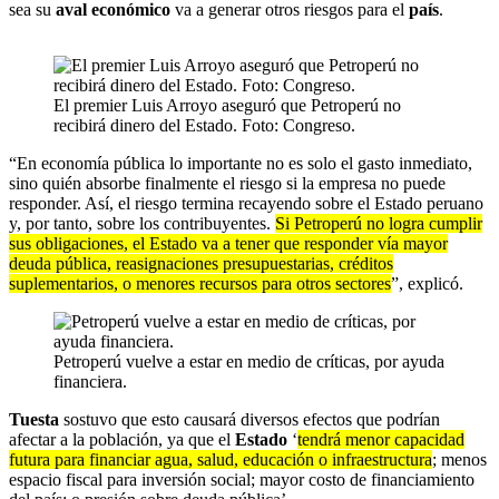
sea su
aval económico
va a generar otros riesgos para el
país
.
El premier Luis Arroyo aseguró que Petroperú no
recibirá dinero del Estado. Foto: Congreso.
“En economía pública lo importante no es solo el gasto inmediato,
sino quién absorbe finalmente el riesgo si la empresa no puede
responder. Así, el riesgo termina recayendo sobre el Estado peruano
y, por tanto, sobre los contribuyentes.
Si Petroperú no logra cumplir
sus obligaciones, el Estado va a tener que responder vía mayor
deuda pública, reasignaciones presupuestarias, créditos
suplementarios, o menores recursos para otros sectores
”, explicó.
Petroperú vuelve a estar en medio de críticas, por ayuda
financiera.
Tuesta
sostuvo que esto causará diversos efectos que podrían
afectar a la población, ya que el
Estado
‘
tendrá menor capacidad
futura para financiar agua, salud, educación o infraestructura
; menos
espacio fiscal para inversión social; mayor costo de financiamiento