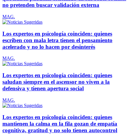
no pretenden buscar validación externa
MAG.
Los expertos en psicología coinciden: quienes
escriben con mala letra tienen el pensamiento
acelerado y no lo hacen por desinterés
MAG.
Los expertos en psicología coinciden: quienes
saludan siempre en el ascensor no viven a la
defensiva y tienen apertura social
MAG.
Los expertos en psicología coinciden: quienes
mantienen la calma en la fila gozan de empatía
cognitiva, gratitud y no solo tienen autocontrol