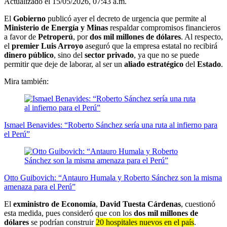
Actualizado el 15/05/2026, 07:43 a.m.
El
Gobierno
publicó ayer el decreto de urgencia que permite al
Ministerio de Energía y Minas
respaldar compromisos financieros
a favor de
Petroperú
, por
dos mil millones de dólares
. Al respecto,
el
premier Luis Arroyo
aseguró que la empresa estatal no recibirá
dinero público
, sino del
sector privado
, ya que no se puede
permitir que deje de laborar, al ser un
aliado estratégico
del
Estado
.
Mira también:
Ismael Benavides: “Roberto Sánchez sería una ruta al infierno para
el Perú”
Otto Guibovich: “Antauro Humala y Roberto Sánchez son la misma
amenaza para el Perú”
El
exministro de Economía
,
David Tuesta Cárdenas
, cuestionó
esta medida, pues consideró que con los
dos mil millones de
dólares
se podrían construir
20 hospitales nuevos en el país
.