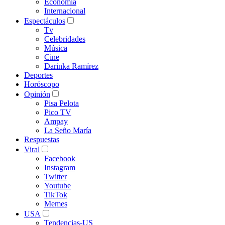
Economía
Internacional
Espectáculos
Tv
Celebridades
Música
Cine
Darinka Ramírez
Deportes
Horóscopo
Opinión
Pisa Pelota
Pico TV
Ampay
La Seño María
Respuestas
Viral
Facebook
Instagram
Twitter
Youtube
TikTok
Memes
USA
Tendencias-US