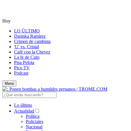
Hoy
LO ÚLTIMO
Darinka Ramírez
Crimen de cambista
'U' vs. Cristal
Café con la Chevez
La fe de Cuto
Pisa Pelota
Pico TV
Podcast
Menú
Lo último
Actualidad
Política
Policiales
Nacional