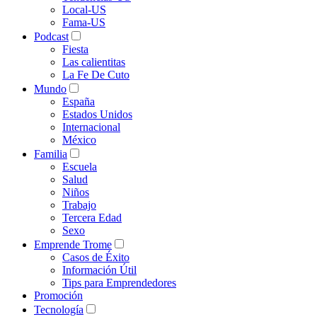
Local-US
Fama-US
Podcast
Fiesta
Las calientitas
La Fe De Cuto
Mundo
España
Estados Unidos
Internacional
México
Familia
Escuela
Salud
Niños
Trabajo
Tercera Edad
Sexo
Emprende Trome
Casos de Éxito
Información Útil
Tips para Emprendedores
Promoción
Tecnología