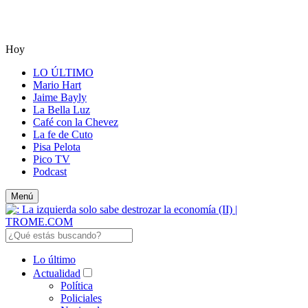
Hoy
LO ÚLTIMO
Mario Hart
Jaime Bayly
La Bella Luz
Café con la Chevez
La fe de Cuto
Pisa Pelota
Pico TV
Podcast
Menú
Lo último
Actualidad
Política
Policiales