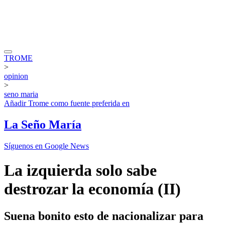
TROME
>
opinion
>
seno maria
Añadir
Trome
como fuente preferida en
La Seño María
Síguenos en Google News
La izquierda solo sabe
destrozar la economía (II)
Suena bonito esto de nacionalizar para