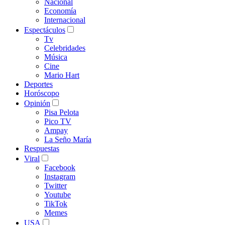
Nacional
Economía
Internacional
Espectáculos
Tv
Celebridades
Música
Cine
Mario Hart
Deportes
Horóscopo
Opinión
Pisa Pelota
Pico TV
Ampay
La Seño María
Respuestas
Viral
Facebook
Instagram
Twitter
Youtube
TikTok
Memes
USA