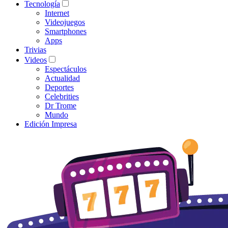
Tecnología
Internet
Videojuegos
Smartphones
Apps
Trivias
Videos
Espectáculos
Actualidad
Deportes
Celebrities
Dr Trome
Mundo
Edición Impresa