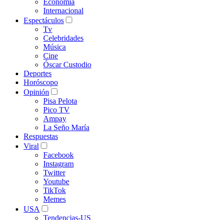
Economía
Internacional
Espectáculos
Tv
Celebridades
Música
Cine
Óscar Custodio
Deportes
Horóscopo
Opinión
Pisa Pelota
Pico TV
Ampay
La Seño María
Respuestas
Viral
Facebook
Instagram
Twitter
Youtube
TikTok
Memes
USA
Tendencias-US