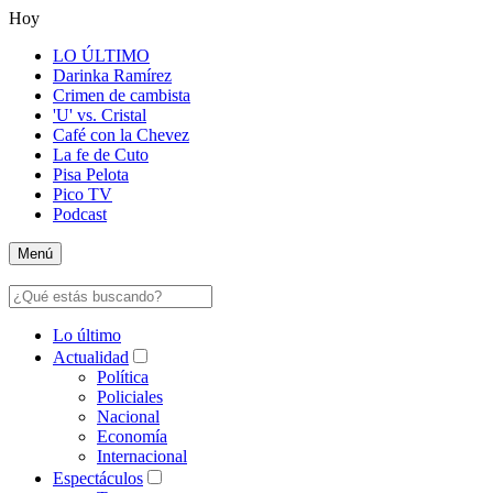
Hoy
LO ÚLTIMO
Darinka Ramírez
Crimen de cambista
'U' vs. Cristal
Café con la Chevez
La fe de Cuto
Pisa Pelota
Pico TV
Podcast
Menú
Lo último
Actualidad
Política
Policiales
Nacional
Economía
Internacional
Espectáculos