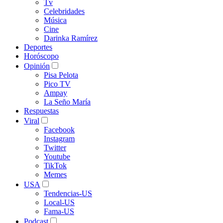
Tv
Celebridades
Música
Cine
Darinka Ramírez
Deportes
Horóscopo
Opinión
Pisa Pelota
Pico TV
Ampay
La Seño María
Respuestas
Viral
Facebook
Instagram
Twitter
Youtube
TikTok
Memes
USA
Tendencias-US
Local-US
Fama-US
Podcast