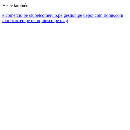
Visite también:
elcomercio.pe
clubelcomercio.pe
gestion.pe
depor.com
trome.com
diariocorreo.pe
peruquiosco.pe
mag