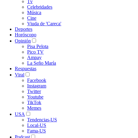
Tv
Celebridades
Música
Cine
Viuda de 'Careca'
Deportes
Horóscopo
Opinión
Pisa Pelota
Pico TV
Ampay
La Seño María
Respuestas
Viral
Facebook
Instagram
Twitter
Youtube
TikTok
Memes
USA
Tendencias-US
Local-US
Fama-US
Podcast