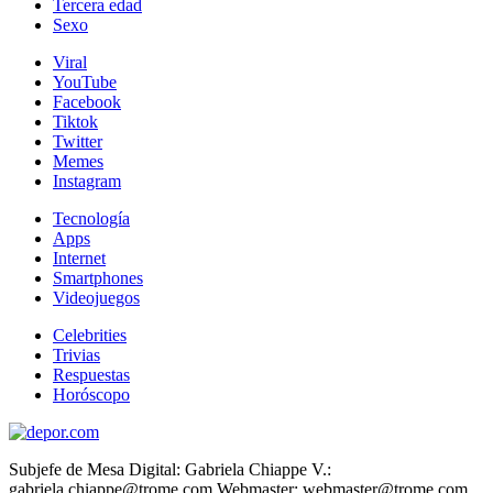
Tercera edad
Sexo
Viral
YouTube
Facebook
Tiktok
Twitter
Memes
Instagram
Tecnología
Apps
Internet
Smartphones
Videojuegos
Celebrities
Trivias
Respuestas
Horóscopo
Subjefe de Mesa Digital: Gabriela Chiappe V.:
gabriela.chiappe@trome.com Webmaster: webmaster@trome.com