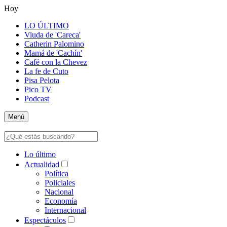
Hoy
LO ÚLTIMO
Viuda de 'Careca'
Catherin Palomino
Mamá de 'Cachín'
Café con la Chevez
La fe de Cuto
Pisa Pelota
Pico TV
Podcast
Menú
Lo último
Actualidad
Política
Policiales
Nacional
Economía
Internacional
Espectáculos