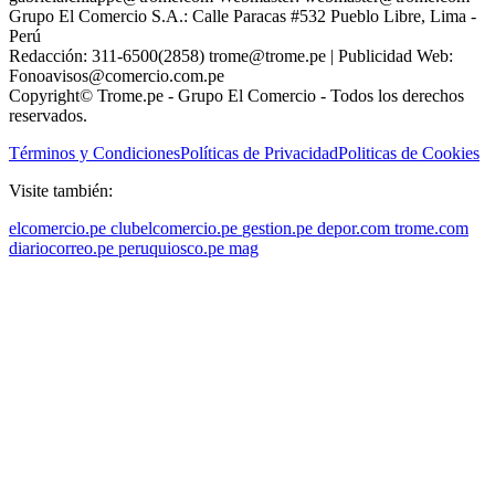
Grupo El Comercio S.A.: Calle Paracas #532 Pueblo Libre, Lima -
Perú
Redacción: 311-6500(2858) trome@trome.pe | Publicidad Web:
Fonoavisos@comercio.com.pe
Copyright© Trome.pe - Grupo El Comercio - Todos los derechos
reservados.
Términos y Condiciones
Políticas de Privacidad
Politicas de Cookies
Visite también:
elcomercio.pe
clubelcomercio.pe
gestion.pe
depor.com
trome.com
diariocorreo.pe
peruquiosco.pe
mag