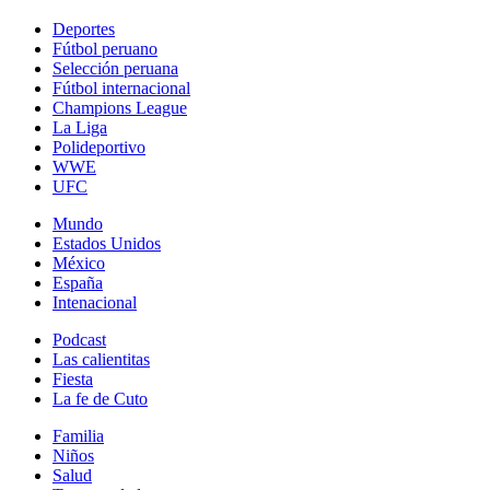
Deportes
Fútbol peruano
Selección peruana
Fútbol internacional
Champions League
La Liga
Polideportivo
WWE
UFC
Mundo
Estados Unidos
México
España
Intenacional
Podcast
Las calientitas
Fiesta
La fe de Cuto
Familia
Niños
Salud