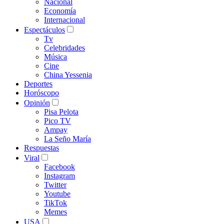
Nacional
Economía
Internacional
Espectáculos
Tv
Celebridades
Música
Cine
China Yessenia
Deportes
Horóscopo
Opinión
Pisa Pelota
Pico TV
Ampay
La Seño María
Respuestas
Viral
Facebook
Instagram
Twitter
Youtube
TikTok
Memes
USA