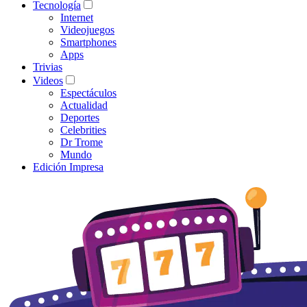
Tecnología
Internet
Videojuegos
Smartphones
Apps
Trivias
Videos
Espectáculos
Actualidad
Deportes
Celebrities
Dr Trome
Mundo
Edición Impresa