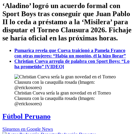
‘Aladino’ logró un acuerdo formal con
Sport Boys tras conseguir que Juan Pablo
II lo ceda a préstamo a la ‘Misilera’ para
disputar el Torneo Clausura 2026. Fichaje
se haría oficial en las próximas horas.
Pumarica revela que Cueva traicionó a Pamela Franco
con otras mujeres: “Había un montón, él la hizo llorar”
Christian Cueva arregla de palabra con Sport Boys: “Lo
ha prometido” [VIDEO]
Christian Cueva sería la gran novedad en el Torneo
Clausura con la casaquilla rosada (Imagen:
@erickosores)
Fútbol Peruano
Síguenos en Google News