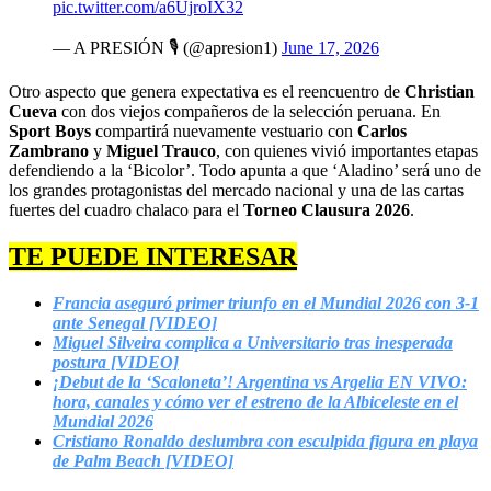
pic.twitter.com/a6UjroIX32
— A PRESIÓN 🎙️ (@apresion1)
June 17, 2026
Otro aspecto que genera expectativa es el reencuentro de
Christian
Cueva
con dos viejos compañeros de la selección peruana. En
Sport Boys
compartirá nuevamente vestuario con
Carlos
Zambrano
y
Miguel Trauco
, con quienes vivió importantes etapas
defendiendo a la ‘Bicolor’. Todo apunta a que ‘Aladino’ será uno de
los grandes protagonistas del mercado nacional y una de las cartas
fuertes del cuadro chalaco para el
Torneo Clausura 2026
.
TE PUEDE INTERESAR
Francia aseguró primer triunfo en el Mundial 2026 con 3-1
ante Senegal [VIDEO]
Miguel Silveira complica a Universitario tras inesperada
postura [VIDEO]
¡Debut de la ‘Scaloneta’! Argentina vs Argelia EN VIVO:
hora, canales y cómo ver el estreno de la Albiceleste en el
Mundial 2026
Cristiano Ronaldo deslumbra con esculpida figura en playa
de Palm Beach [VIDEO]