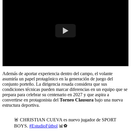
Además de aportar experiencia dentro del campo, el volante
asumiría un papel protagónico en la generación de juego del
conjunto porteño. La dirigencia rosada considera que sus
condiciones técnicas pueden marcar diferencias en un equipo que se
prepara para celebrar su centenario en 2027 y que aspira a
convertirse en protagonista del
Torneo
Clausura
bajo una nueva
estructura deportiva.
🚨 CHRISTIAN CUEVA es nuevo jugador de SPORT
BOYS.
#EstudioFútbol
📊⚽️