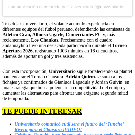
Una publicación compartida por Universitario (@universitario1924)
Tras dejar Universitario, el volante acumuló experiencia en
diferentes equipos del fútbol peruano, defendiendo las camisetas de
Atlético Grau, Alfonso Ugarte, Comerciantes FC
y, más
recientemente,
Los Chankas
. Precisamente con el cuadro
andahuaylino tuvo una destacada participación durante el
Torneo
Apertura 2026
, registrando 1303 minutos en 16 encuentros,
además de aportar un gol y tres asistencias.
Con esta incorporación,
Universitario
sigue fortaleciendo su plantel
para encarar el Torneo Clausura.
Adrián Quiroz
se suma a los
fichajes ya confirmados de Gianluca Lapadula y Jordan Guivin, en
una estrategia que busca potenciar la competitividad del equipo y
aumentar las alternativas para afrontar una exigente segunda mitad
de temporada.
TE PUEDE INTERESAR
Universitario comunicó cuál será el futuro del ‘Tunche’
Rivera para el Clausura [VIDEO]
Cristiano Ronaldo tuvo impensado gesto con periodista que