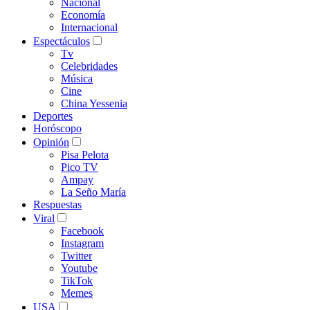
Nacional
Economía
Internacional
Espectáculos
Tv
Celebridades
Música
Cine
China Yessenia
Deportes
Horóscopo
Opinión
Pisa Pelota
Pico TV
Ampay
La Seño María
Respuestas
Viral
Facebook
Instagram
Twitter
Youtube
TikTok
Memes
USA