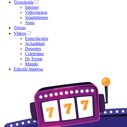
Tecnología
Internet
Videojuegos
Smartphones
Apps
Trivias
Videos
Espectáculos
Actualidad
Deportes
Celebrities
Dr Trome
Mundo
Edición Impresa