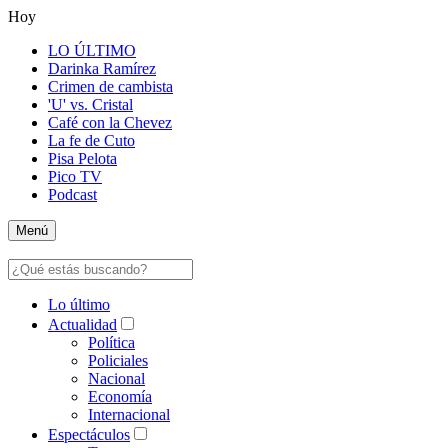
Hoy
LO ÚLTIMO
Darinka Ramírez
Crimen de cambista
'U' vs. Cristal
Café con la Chevez
La fe de Cuto
Pisa Pelota
Pico TV
Podcast
Menú
Lo último
Actualidad
Política
Policiales
Nacional
Economía
Internacional
Espectáculos