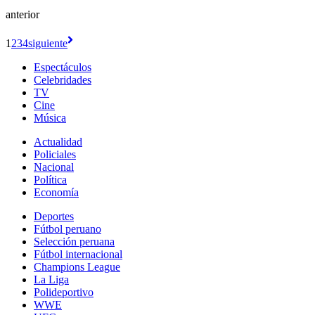
anterior
1
2
3
4
siguiente
Espectáculos
Celebridades
TV
Cine
Música
Actualidad
Policiales
Nacional
Política
Economía
Deportes
Fútbol peruano
Selección peruana
Fútbol internacional
Champions League
La Liga
Polideportivo
WWE