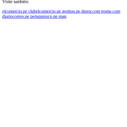
Visite también:
elcomercio.pe
clubelcomercio.pe
gestion.pe
depor.com
trome.com
diariocorreo.pe
peruquiosco.pe
mag