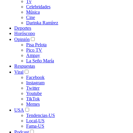
Tv
Celebridades
Música
Cine
Darinka Ramírez
Deportes
Horóscopo
Opinión
Pisa Pelota
Pico TV
Ampay
La Seño María
Respuestas
Viral
Facebook
Instagram
Twitter
Youtube
TikTok
Memes
USA
Tendencias-US
Local-US
Fama-US
Podcast