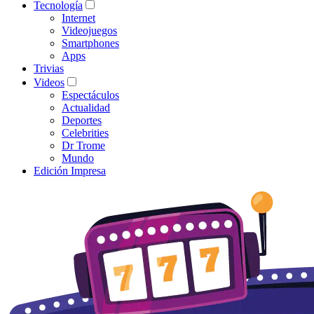
Tecnología
Internet
Videojuegos
Smartphones
Apps
Trivias
Videos
Espectáculos
Actualidad
Deportes
Celebrities
Dr Trome
Mundo
Edición Impresa