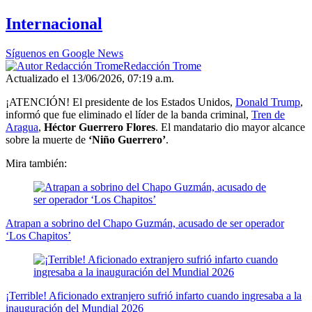
of
2
Internacional
minutes,
15
seconds
Síguenos en Google News
Redacción Trome
Actualizado el 13/06/2026, 07:19 a.m.
¡ATENCIÓN! El presidente de los Estados Unidos,
Donald Trump
,
informó que fue eliminado el líder de la banda criminal,
Tren de
Aragua
,
Héctor Guerrero Flores
. El mandatario dio mayor alcance
sobre la muerte de
‘Niño Guerrero’
.
Mira también:
Atrapan a sobrino del Chapo Guzmán, acusado de ser operador
‘Los Chapitos’
¡Terrible! Aficionado extranjero sufrió infarto cuando ingresaba a la
inauguración del Mundial 2026