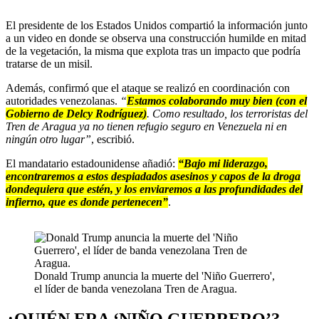
El presidente de los Estados Unidos compartió la información junto
a un video en donde se observa una construcción humilde en mitad
de la vegetación, la misma que explota tras un impacto que podría
tratarse de un misil.
Además, confirmó que el ataque se realizó en coordinación con
autoridades venezolanas.
“
Estamos colaborando muy bien (con el
Gobierno de Delcy Rodríguez)
. Como resultado, los terroristas del
Tren de Aragua ya no tienen refugio seguro en Venezuela ni en
ningún otro lugar”
, escribió.
El mandatario estadounidense añadió:
“Bajo mi liderazgo,
encontraremos a estos despiadados asesinos y capos de la droga
dondequiera que estén, y los enviaremos a las profundidades del
infierno, que es donde pertenecen”
.
Donald Trump anuncia la muerte del 'Niño Guerrero',
el líder de banda venezolana Tren de Aragua.