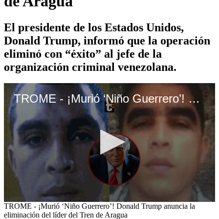
de Aragua
El presidente de los Estados Unidos,
Donald Trump, informó que la operación
eliminó con “éxito” al jefe de la
organización criminal venezolana.
TROME - ¡Murió ‘Niño Guerrero’! Donald Trump anuncia la eliminación del líder del Tren de Aragua
0
TROME - ¡Murió ‘Niño Guerrero’! Donald Trump anuncia la
seconds
eliminación del líder del Tren de Aragua