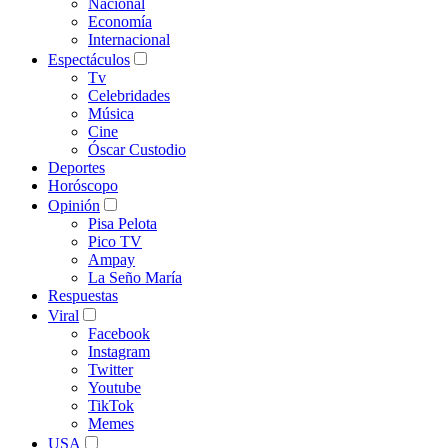
Nacional
Economía
Internacional
Espectáculos
Tv
Celebridades
Música
Cine
Óscar Custodio
Deportes
Horóscopo
Opinión
Pisa Pelota
Pico TV
Ampay
La Seño María
Respuestas
Viral
Facebook
Instagram
Twitter
Youtube
TikTok
Memes
USA