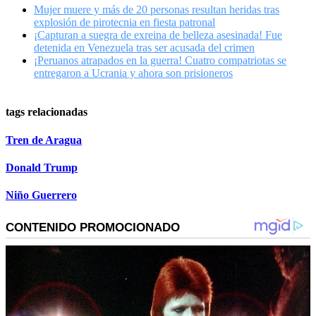
Mujer muere y más de 20 personas resultan heridas tras
explosión de pirotecnia en fiesta patronal
¡Capturan a suegra de exreina de belleza asesinada! Fue
detenida en Venezuela tras ser acusada del crimen
¡Peruanos atrapados en la guerra! Cuatro compatriotas se
entregaron a Ucrania y ahora son prisioneros
tags relacionadas
Tren de Aragua
Donald Trump
Niño Guerrero