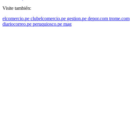
Visite también:
elcomercio.pe
clubelcomercio.pe
gestion.pe
depor.com
trome.com
diariocorreo.pe
peruquiosco.pe
mag