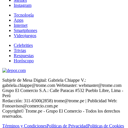
Memes
Instagram
Tecnología
Apps
Internet
Smartphones
Videojuegos
Celebrities
Trivias
Respuestas
Horóscopo
Subjefe de Mesa Digital: Gabriela Chiappe V.:
gabriela.chiappe@trome.com Webmaster: webmaster@trome.com
Grupo El Comercio S.A.: Calle Paracas #532 Pueblo Libre, Lima -
Perú
Redacción: 311-6500(2858) trome@trome.pe | Publicidad Web:
Fonoavisos@comercio.com.pe
Copyright© Trome.pe - Grupo El Comercio - Todos los derechos
reservados.
Términos y Condiciones
Políticas de Privacidad
Politicas de Cookies