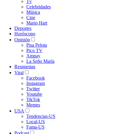
Tv
Celebridades
Música
Cine
Mario Hart
Deportes
Horóscopo
Opinión
Pisa Pelota
Pico TV
Ampay
La Seño María
Respuestas
Viral
Facebook
Instagram
Twitter
Youtube
TikTok
Memes
USA
Tendencias-US
Local-US
Fama-US
Podcast