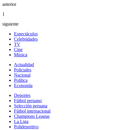
anterior
1
siguiente
Espectáculos
Celebridades
TV
Cine
Música
Actualidad
Policiales
Nacional
Política
Economía
Deportes
Fútbol peruano
Selección peruana
Fútbol internacional
Champions League
La Liga
Polideportivo