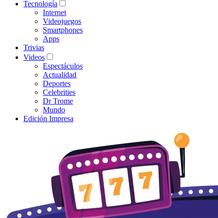
Tecnología
Internet
Videojuegos
Smartphones
Apps
Trivias
Videos
Espectáculos
Actualidad
Deportes
Celebrities
Dr Trome
Mundo
Edición Impresa