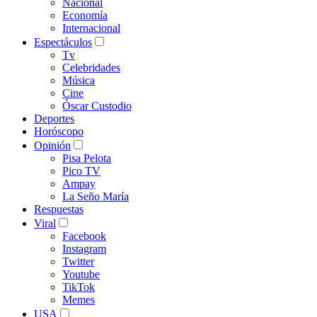
Nacional
Economía
Internacional
Espectáculos
Tv
Celebridades
Música
Cine
Óscar Custodio
Deportes
Horóscopo
Opinión
Pisa Pelota
Pico TV
Ampay
La Seño María
Respuestas
Viral
Facebook
Instagram
Twitter
Youtube
TikTok
Memes
USA