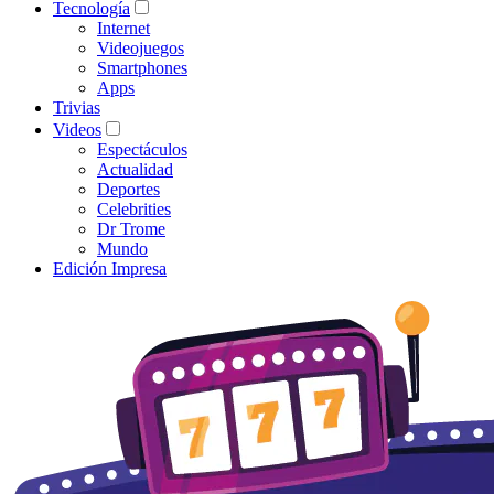
Tecnología
Internet
Videojuegos
Smartphones
Apps
Trivias
Videos
Espectáculos
Actualidad
Deportes
Celebrities
Dr Trome
Mundo
Edición Impresa