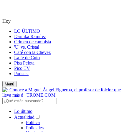
Hoy
LO ÚLTIMO
Darinka Ramírez
Crimen de cambista
'U' vs. Cristal
Café con la Chevez
La fe de Cuto
Pisa Pelota
Pico TV
Podcast
Menú
Lo último
Actualidad
Política
Policiales