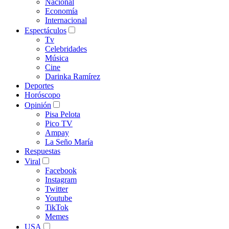
Nacional
Economía
Internacional
Espectáculos
Tv
Celebridades
Música
Cine
Darinka Ramírez
Deportes
Horóscopo
Opinión
Pisa Pelota
Pico TV
Ampay
La Seño María
Respuestas
Viral
Facebook
Instagram
Twitter
Youtube
TikTok
Memes
USA