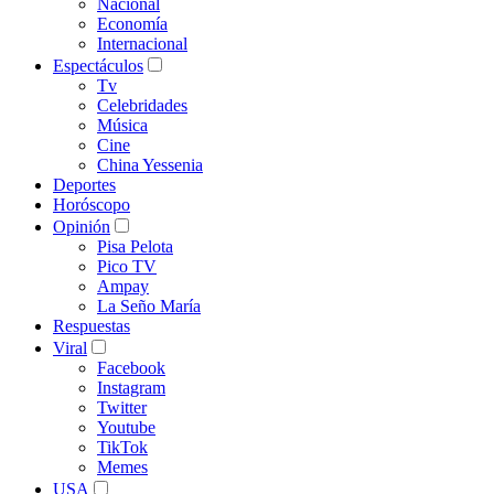
Nacional
Economía
Internacional
Espectáculos
Tv
Celebridades
Música
Cine
China Yessenia
Deportes
Horóscopo
Opinión
Pisa Pelota
Pico TV
Ampay
La Seño María
Respuestas
Viral
Facebook
Instagram
Twitter
Youtube
TikTok
Memes
USA