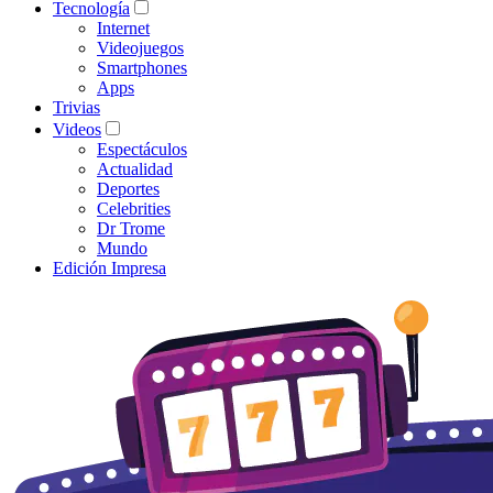
Tecnología
Internet
Videojuegos
Smartphones
Apps
Trivias
Videos
Espectáculos
Actualidad
Deportes
Celebrities
Dr Trome
Mundo
Edición Impresa