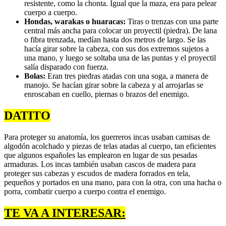
resistente, como la chonta. Igual que la maza, era para pelear
cuerpo a cuerpo.
Hondas, warakas o huaracas:
Tiras o trenzas con una parte
central más ancha para colocar un proyectil (piedra). De lana
o fibra trenzada, medían hasta dos metros de largo. Se las
hacía girar sobre la cabeza, con sus dos extremos sujetos a
una mano, y luego se soltaba una de las puntas y el proyectil
salía disparado con fuerza.
Bolas:
Eran tres piedras atadas con una soga, a manera de
manojo. Se hacían girar sobre la cabeza y al arrojarlas se
enroscaban en cuello, piernas o brazos del enemigo.
DATITO
Para proteger su anatomía, los guerreros incas usaban camisas de
algodón acolchado y piezas de telas atadas al cuerpo, tan eficientes
que algunos españoles las emplearon en lugar de sus pesadas
armaduras. Los incas también usaban cascos de madera para
proteger sus cabezas y escudos de madera forrados en tela,
pequeños y portados en una mano, para con la otra, con una hacha o
porra, combatir cuerpo a cuerpo contra el enemigo.
TE VA A INTERESAR: