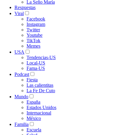
La Seño María
Respuestas
Viral
Facebook
Instagram
Twitter
Youtube
TikTok
Memes
USA
Tendencias-US
Local-US
Fama-US
Podcast
Fiesta
Las calientitas
La Fe De Cuto
Mundo
España
Estados Unidos
Internacional
México
Familia
Escuela