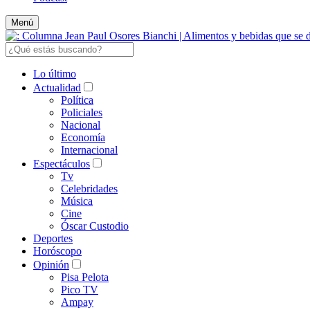
Menú
Lo último
Actualidad
Política
Policiales
Nacional
Economía
Internacional
Espectáculos
Tv
Celebridades
Música
Cine
Óscar Custodio
Deportes
Horóscopo
Opinión
Pisa Pelota
Pico TV
Ampay