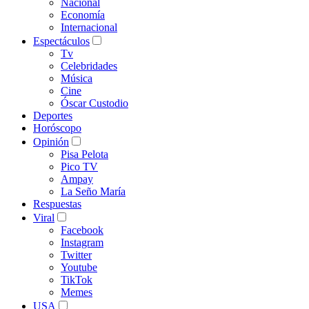
Nacional
Economía
Internacional
Espectáculos
Tv
Celebridades
Música
Cine
Óscar Custodio
Deportes
Horóscopo
Opinión
Pisa Pelota
Pico TV
Ampay
La Seño María
Respuestas
Viral
Facebook
Instagram
Twitter
Youtube
TikTok
Memes
USA