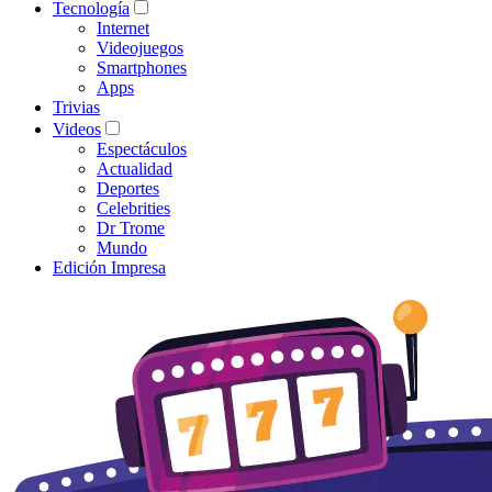
Tecnología
Internet
Videojuegos
Smartphones
Apps
Trivias
Videos
Espectáculos
Actualidad
Deportes
Celebrities
Dr Trome
Mundo
Edición Impresa