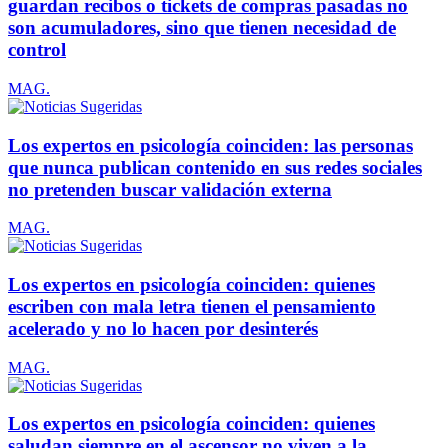
guardan recibos o tickets de compras pasadas no
son acumuladores, sino que tienen necesidad de
control
MAG.
Los expertos en psicología coinciden: las personas
que nunca publican contenido en sus redes sociales
no pretenden buscar validación externa
MAG.
Los expertos en psicología coinciden: quienes
escriben con mala letra tienen el pensamiento
acelerado y no lo hacen por desinterés
MAG.
Los expertos en psicología coinciden: quienes
saludan siempre en el ascensor no viven a la