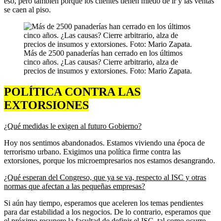
eso, pero también porque los clientes tienen miedo de ir y las ventas
se caen al piso.
Más de 2500 panaderías han cerrado en los últimos
cinco años. ¿Las causas? Cierre arbitrario, alza de
precios de insumos y extorsiones. Foto: Mario Zapata.
POLÍTICA CONTRA LAS
EXTORSIONES
¿Qué medidas le exigen al futuro Gobierno?
Hoy nos sentimos abandonados. Estamos viviendo una época de
terrorismo urbano. Exigimos una política firme contra las
extorsiones, porque los microempresarios nos estamos desangrando.
¿Qué esperan del Congreso, que ya se va, respecto al ISC y otras
normas que afectan a las pequeñas empresas?
Si aún hay tiempo, esperamos que aceleren los temas pendientes
para dar estabilidad a los negocios. De lo contrario, esperamos que
el próximo recupere la facultad de definir el ISC, tal como ocurre