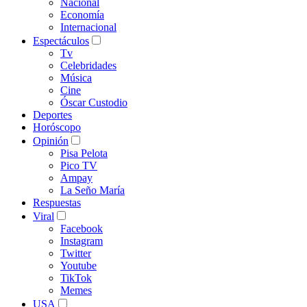
Nacional
Economía
Internacional
Espectáculos
Tv
Celebridades
Música
Cine
Óscar Custodio
Deportes
Horóscopo
Opinión
Pisa Pelota
Pico TV
Ampay
La Seño María
Respuestas
Viral
Facebook
Instagram
Twitter
Youtube
TikTok
Memes
USA