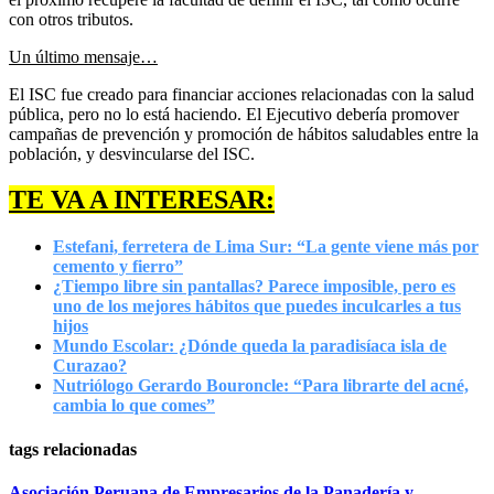
con otros tributos.
Un último mensaje…
El ISC fue creado para financiar acciones relacionadas con la salud
pública, pero no lo está haciendo. El Ejecutivo debería promover
campañas de prevención y promoción de hábitos saludables entre la
población, y desvincularse del ISC.
TE VA A INTERESAR:
Estefani, ferretera de Lima Sur: “La gente viene más por
cemento y fierro”
¿Tiempo libre sin pantallas? Parece imposible, pero es
uno de los mejores hábitos que puedes inculcarles a tus
hijos
Mundo Escolar: ¿Dónde queda la paradisíaca isla de
Curazao?
Nutriólogo Gerardo Bouroncle: “Para librarte del acné,
cambia lo que comes”
tags relacionadas
Asociación Peruana de Empresarios de la Panadería y