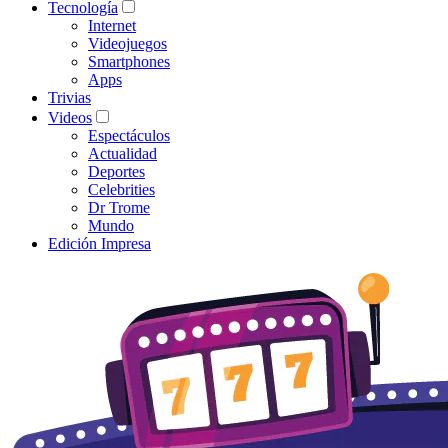
Tecnología
Internet
Videojuegos
Smartphones
Apps
Trivias
Videos
Espectáculos
Actualidad
Deportes
Celebrities
Dr Trome
Mundo
Edición Impresa