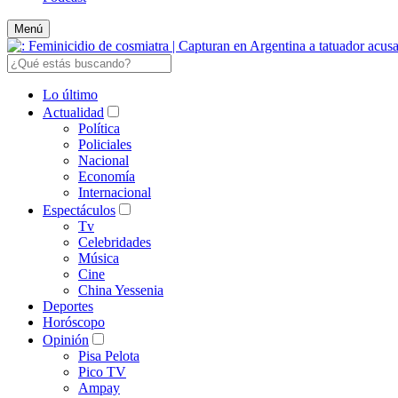
Menú
Lo último
Actualidad
Política
Policiales
Nacional
Economía
Internacional
Espectáculos
Tv
Celebridades
Música
Cine
China Yessenia
Deportes
Horóscopo
Opinión
Pisa Pelota
Pico TV
Ampay