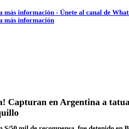
a más información
- Únete al canal de Wha
a más información
ra! Capturan en Argentina a tatu
uillo
n S/50 mil de recompensa, fue detenido en B