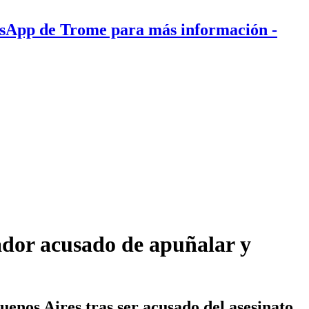
tsApp de Trome para más información
-
ador acusado de apuñalar y
uenos Aires tras ser acusado del asesinato