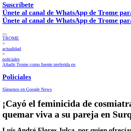
Suscríbete
Únete al canal de WhatsApp de Trome par
Únete al canal de WhatsApp de Trome par
TROME
>
actualidad
>
policiales
Añadir
Trome
como fuente preferida en
Policiales
Síguenos en Google News
¡Cayó el feminicida de cosmiat
quemar viva a su pareja en Surq
Luis André Flores Julca, por quien ofrecía