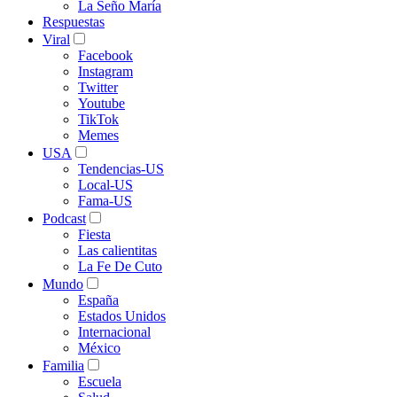
La Seño María
Respuestas
Viral
Facebook
Instagram
Twitter
Youtube
TikTok
Memes
USA
Tendencias-US
Local-US
Fama-US
Podcast
Fiesta
Las calientitas
La Fe De Cuto
Mundo
España
Estados Unidos
Internacional
México
Familia
Escuela