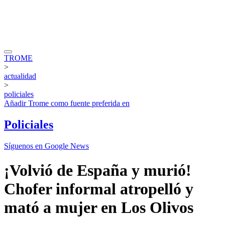
TROME
>
actualidad
>
policiales
Añadir
Trome
como fuente preferida en
Policiales
Síguenos en Google News
¡Volvió de España y murió!
Chofer informal atropelló y
mató a mujer en Los Olivos