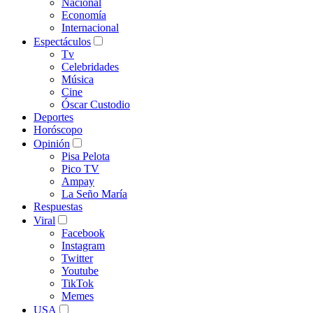
Nacional
Economía
Internacional
Espectáculos
Tv
Celebridades
Música
Cine
Óscar Custodio
Deportes
Horóscopo
Opinión
Pisa Pelota
Pico TV
Ampay
La Seño María
Respuestas
Viral
Facebook
Instagram
Twitter
Youtube
TikTok
Memes
USA