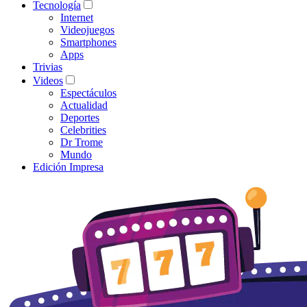
Tecnología
Internet
Videojuegos
Smartphones
Apps
Trivias
Videos
Espectáculos
Actualidad
Deportes
Celebrities
Dr Trome
Mundo
Edición Impresa