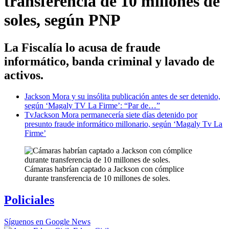
transferencia de 10 millones de
soles, según PNP
La Fiscalía lo acusa de fraude
informático, banda criminal y lavado de
activos.
Jackson Mora y su insólita publicación antes de ser detenido,
según ‘Magaly TV La Firme’: “Par de…”
Tv
Jackson Mora permanecería siete días detenido por
presunto fraude informático millonario, según ‘Magaly Tv La
Firme’
Cámaras habrían captado a Jackson con cómplice
durante transferencia de 10 millones de soles.
Policiales
Síguenos en Google News