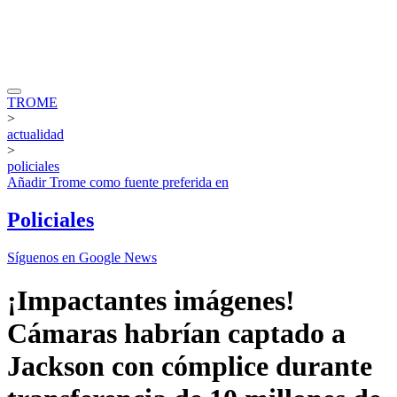
TROME
>
actualidad
>
policiales
Añadir
Trome
como fuente preferida en
Policiales
Síguenos en Google News
¡Impactantes imágenes!
Cámaras habrían captado a
Jackson con cómplice durante