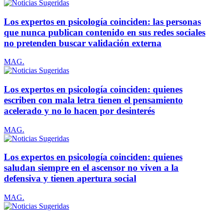
Los expertos en psicología coinciden: las personas
que nunca publican contenido en sus redes sociales
no pretenden buscar validación externa
MAG.
Los expertos en psicología coinciden: quienes
escriben con mala letra tienen el pensamiento
acelerado y no lo hacen por desinterés
MAG.
Los expertos en psicología coinciden: quienes
saludan siempre en el ascensor no viven a la
defensiva y tienen apertura social
MAG.