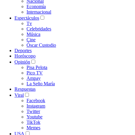
Nacional
Economía
Internacional
Espectáculos
Tv
Celebridades
Música
Cine
Óscar Custodio
Deportes
Horóscopo
Opinión
Pisa Pelota
Pico TV
Ampay
La Seño María
Respuestas
Viral
Facebook
Instagram
Twitter
Youtube
TikTok
Memes
USA