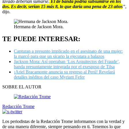
lavado deberían sumarse.
El de banda podría subsumirse en los
dos. Es decir, serían 15 más 8, lo que daría una pena de 23 años
”
,
dijo.
Hermana de Jackson Mora.
TE PUEDE INTERESAR:
Capturan a presunto implicado en el asesinato de una mujer:
la marcó para que un sicario la ejecutara a balazos
Jackson Mora: Así operaban ‘Los Arquitectos del Fraude’,
banda presuntamente integrada por el exesposo de Tilsa
¡Ariel Bracamonte anuncia su regreso al Perú! Revelará
detalles inéditos del caso Myriam Fefer
SOBRE EL AUTOR
Redacción Trome
Los periodistas de la Redacción Trome informamos con la verdad y
de una manera diferente, siempre pensando en ti. Tenemos lo que