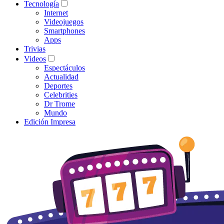
Tecnología
Internet
Videojuegos
Smartphones
Apps
Trivias
Videos
Espectáculos
Actualidad
Deportes
Celebrities
Dr Trome
Mundo
Edición Impresa