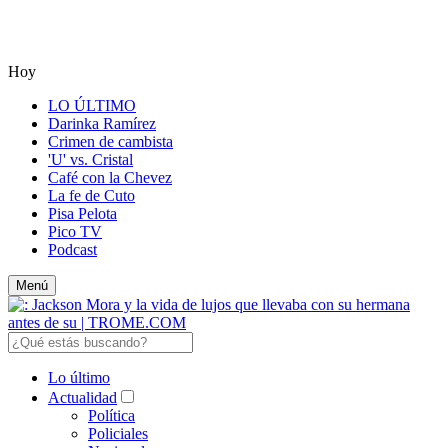
Hoy
LO ÚLTIMO
Darinka Ramírez
Crimen de cambista
'U' vs. Cristal
Café con la Chevez
La fe de Cuto
Pisa Pelota
Pico TV
Podcast
Menú
Lo último
Actualidad
Política
Policiales