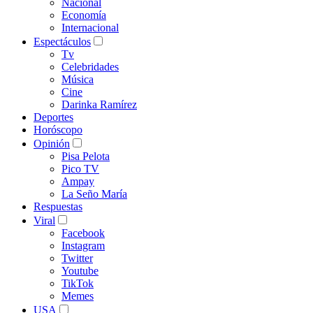
Nacional
Economía
Internacional
Espectáculos
Tv
Celebridades
Música
Cine
Darinka Ramírez
Deportes
Horóscopo
Opinión
Pisa Pelota
Pico TV
Ampay
La Seño María
Respuestas
Viral
Facebook
Instagram
Twitter
Youtube
TikTok
Memes
USA