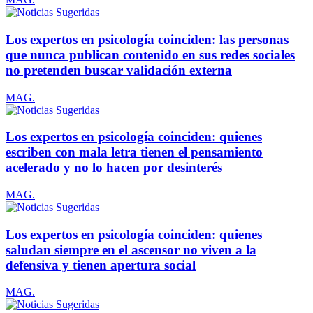
Los expertos en psicología coinciden: las personas
que nunca publican contenido en sus redes sociales
no pretenden buscar validación externa
MAG.
Los expertos en psicología coinciden: quienes
escriben con mala letra tienen el pensamiento
acelerado y no lo hacen por desinterés
MAG.
Los expertos en psicología coinciden: quienes
saludan siempre en el ascensor no viven a la
defensiva y tienen apertura social
MAG.