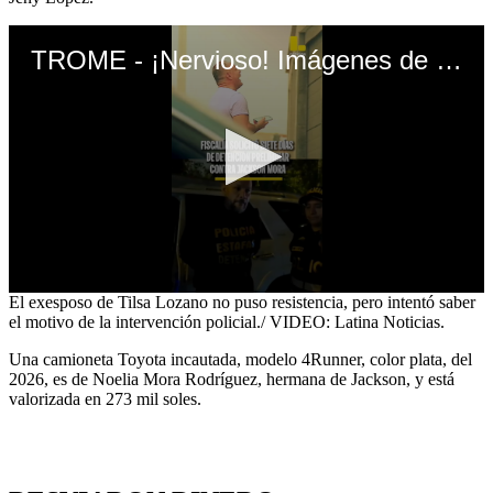
TROME - ¡Nervioso! Imágenes de Jackson Mora detenido por presuntamente integrar banda criminal: “¿Me van a enmarrocar?”
0
El exesposo de Tilsa Lozano no puso resistencia, pero intentó saber
seconds
el motivo de la intervención policial./ VIDEO: Latina Noticias.
of
1
Una camioneta Toyota incautada, modelo 4Runner, color plata, del
minute,
2026, es de Noelia Mora Rodríguez, hermana de Jackson, y está
5
valorizada en 273 mil soles.
seconds