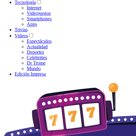
Tecnología
Internet
Videojuegos
Smartphones
Apps
Trivias
Videos
Espectáculos
Actualidad
Deportes
Celebrities
Dr Trome
Mundo
Edición Impresa