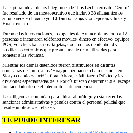
La captura inicial de los integrantes de ‘Los Lechuceros del Centro’
fue resultado de un megaoperativo que incluyó 38 allanamientos
simultáneos en Huancayo, El Tambo, Jauja, Concepción, Chilca y
Huancavelica.
Durante las intervenciones, los agentes de Areincri detuvieron a 12
personas e incautaron teléfonos móviles, dinero en efectivo, equipos
POS, vouchers bancarios, tarjetas, documentos de identidad y
pastillas psicotrópicas que presuntamente eran utilizadas para
someter a las víctimas.
Mientras los demás detenidos fueron distribuidos en distintas
comisarías de Junín, alias ‘Huaype’ permanecía bajo custodia en
Sicaya cuando ocurrió la fuga. Ahora, el Ministerio Público y las
divisiones especializadas de la Policía buscan determinar si el escape
fue facilitado desde el interior de la dependencia.
Las diligencias continúan para ubicar al prófugo y establecer las
sanciones administrativas y penales contra el personal policial que
resulte implicado en el caso.
TE PUEDE INTERESAR
¡Lo quemaron vivo dentro de su combi! Extorsionadores