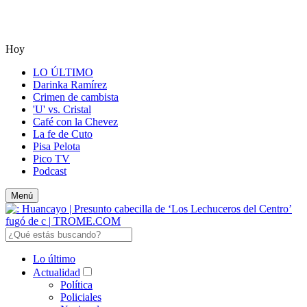
Hoy
LO ÚLTIMO
Darinka Ramírez
Crimen de cambista
'U' vs. Cristal
Café con la Chevez
La fe de Cuto
Pisa Pelota
Pico TV
Podcast
Menú
Lo último
Actualidad
Política
Policiales