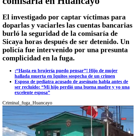
comisaría en Huancayo
El investigado por captar víctimas para
doparlas y vaciarles las cuentas bancarias
burló la seguridad de la comisaría de
Sicaya horas después de ser detenido. Un
policía fue intervenido por una presunta
complicidad en la fuga.
¡“Hasta en brujería puedo pensar”! Hijo de mujer
hallada muerta en Iquitos sospecha de un crimen
Esposo de pediatra acusado de asesinato habla antes de
ser recluido: “Mi hijo perdió una buena madre y yo una
excelente esposa”
Criminal_fuga_Huancayo