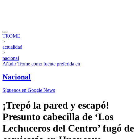
TROME
>
actualidad
>
nacional
Añadir
Trome
como fuente preferida en
Nacional
Síguenos en Google News
¡Trepó la pared y escapó!
Presunto cabecilla de ‘Los
Lechuceros del Centro’ fugó de