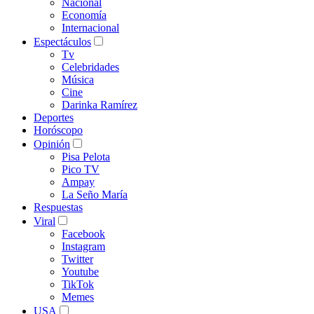
Nacional
Economía
Internacional
Espectáculos
Tv
Celebridades
Música
Cine
Darinka Ramírez
Deportes
Horóscopo
Opinión
Pisa Pelota
Pico TV
Ampay
La Seño María
Respuestas
Viral
Facebook
Instagram
Twitter
Youtube
TikTok
Memes
USA