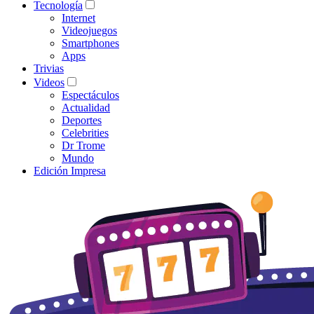
Tecnología
Internet
Videojuegos
Smartphones
Apps
Trivias
Videos
Espectáculos
Actualidad
Deportes
Celebrities
Dr Trome
Mundo
Edición Impresa