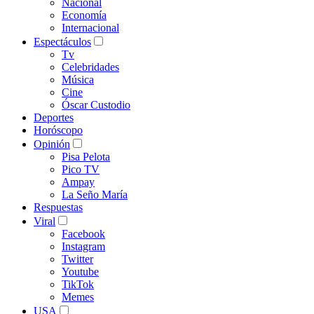
Nacional
Economía
Internacional
Espectáculos
Tv
Celebridades
Música
Cine
Óscar Custodio
Deportes
Horóscopo
Opinión
Pisa Pelota
Pico TV
Ampay
La Seño María
Respuestas
Viral
Facebook
Instagram
Twitter
Youtube
TikTok
Memes
USA