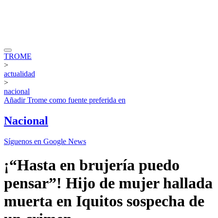
TROME
>
actualidad
>
nacional
Añadir
Trome
como fuente preferida en
Nacional
Síguenos en Google News
¡“Hasta en brujería puedo
pensar”! Hijo de mujer hallada
muerta en Iquitos sospecha de