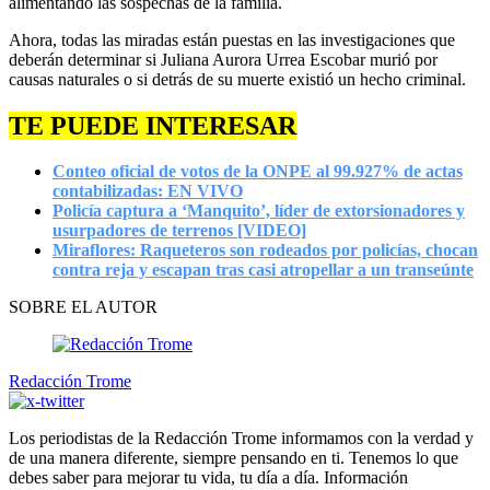
alimentando las sospechas de la familia.
Ahora, todas las miradas están puestas en las investigaciones que
deberán determinar si Juliana Aurora Urrea Escobar murió por
causas naturales o si detrás de su muerte existió un hecho criminal.
TE PUEDE INTERESAR
Conteo oficial de votos de la ONPE al 99.927% de actas
contabilizadas: EN VIVO
Policía captura a ‘Manquito’, líder de extorsionadores y
usurpadores de terrenos [VIDEO]
Miraflores: Raqueteros son rodeados por policías, chocan
contra reja y escapan tras casi atropellar a un transeúnte
SOBRE EL AUTOR
Redacción Trome
Los periodistas de la Redacción Trome informamos con la verdad y
de una manera diferente, siempre pensando en ti. Tenemos lo que
debes saber para mejorar tu vida, tu día a día. Información