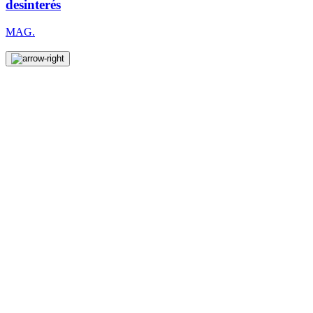
desinterés
MAG.