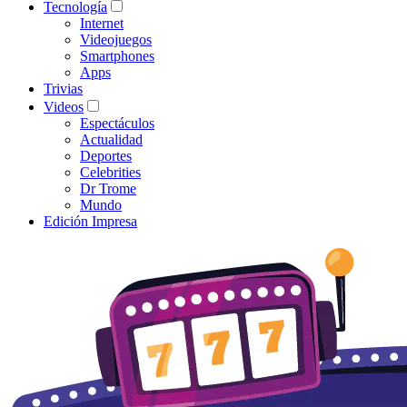
Tecnología
Internet
Videojuegos
Smartphones
Apps
Trivias
Videos
Espectáculos
Actualidad
Deportes
Celebrities
Dr Trome
Mundo
Edición Impresa