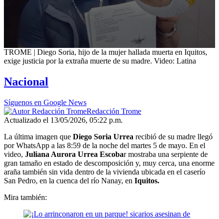
0
TROME | Diego Soria, hijo de la mujer hallada muerta en Iquitos,
seconds
exige justicia por la extraña muerte de su madre. Video: Latina
of
1
Nacional
minute,
24
seconds
Síguenos en Google News
Redacción Trome
Actualizado el 13/05/2026, 05:22 p.m.
La última imagen que
Diego Soria Urrea
recibió de su madre llegó
por WhatsApp a las 8:59 de la noche del martes 5 de mayo. En el
video,
Juliana Aurora Urrea Escoba
r mostraba una serpiente de
gran tamaño en estado de descomposición y, muy cerca, una enorme
araña también sin vida dentro de la vivienda ubicada en el caserío
San Pedro, en la cuenca del río Nanay, en
Iquitos.
Mira también: