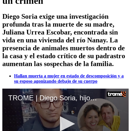
un crimen
Diego Soria exige una investigación
profunda tras la muerte de su madre,
Juliana Urrea Escobar, encontrada sin
vida en una vivienda del río Nanay. La
presencia de animales muertos dentro de
la casa y el estado crítico de su padrastro
aumentan las sospechas de la familia.
Hallan muerta a mujer en estado de descomposición y a
su esposo agonizando debajo de su cuerpo
TROME | Diego Soria, hijo de la mujer hallada muerta en Iquitos, exige justicia por la extraña muerte de su madre. Video: Latina