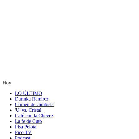
Hoy
LO ÚLTIMO
Darinka Ramírez
Crimen de cambista
'U' vs. Cristal
Café con la Chevez
La fe de Cuto
Pisa Pelota
Pico TV
Podcast