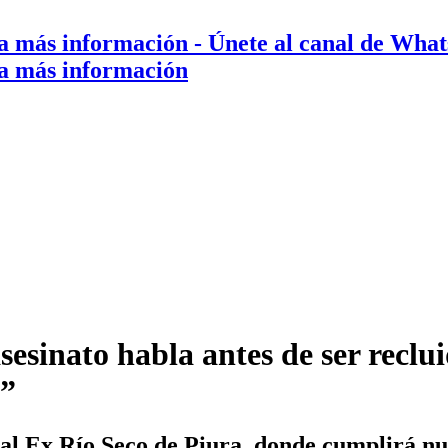
a más información
- Únete al canal de Wha
a más información
sesinato habla antes de ser reclu
a”
al Ex Río Seco de Piura, donde cumplirá nu