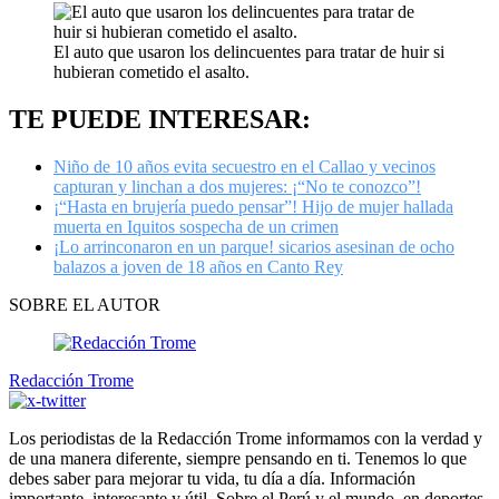
El auto que usaron los delincuentes para tratar de huir si
hubieran cometido el asalto.
TE PUEDE INTERESAR:
Niño de 10 años evita secuestro en el Callao y vecinos
capturan y linchan a dos mujeres: ¡“No te conozco”!
¡“Hasta en brujería puedo pensar”! Hijo de mujer hallada
muerta en Iquitos sospecha de un crimen
¡Lo arrinconaron en un parque! sicarios asesinan de ocho
balazos a joven de 18 años en Canto Rey
SOBRE EL AUTOR
Redacción Trome
Los periodistas de la Redacción Trome informamos con la verdad y
de una manera diferente, siempre pensando en ti. Tenemos lo que
debes saber para mejorar tu vida, tu día a día. Información
importante, interesante y útil. Sobre el Perú y el mundo, en deportes,