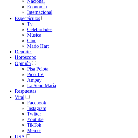
Nacional
Economía
Internacional
Espectáculos
Tv
Celebridades
Música
Cine
Mario Hart
Deportes
Horóscopo
Opinión
Pisa Pelota
Pico TV
Ampay
La Seño María
Respuestas
Viral
Facebook
Instagram
Twitter
Youtube
TikTok
Memes
USA