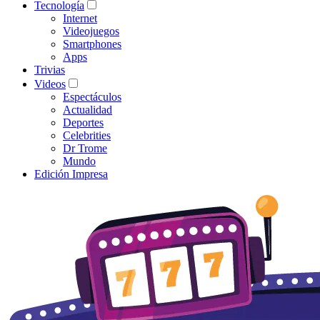
Tecnología
Internet
Videojuegos
Smartphones
Apps
Trivias
Videos
Espectáculos
Actualidad
Deportes
Celebrities
Dr Trome
Mundo
Edición Impresa