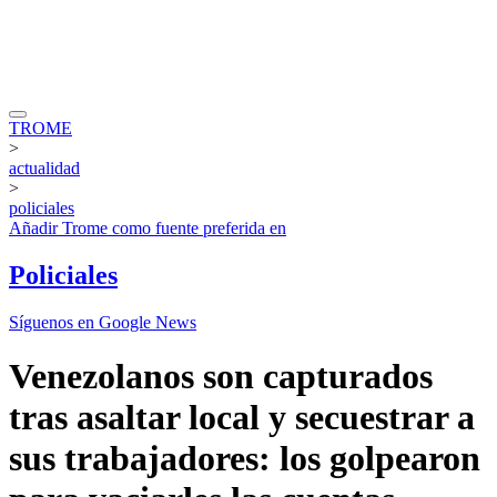
TROME
>
actualidad
>
policiales
Añadir
Trome
como fuente preferida en
Policiales
Síguenos en Google News
Venezolanos son capturados
tras asaltar local y secuestrar a
sus trabajadores: los golpearon