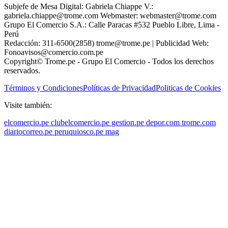
Subjefe de Mesa Digital: Gabriela Chiappe V.:
gabriela.chiappe@trome.com Webmaster: webmaster@trome.com
Grupo El Comercio S.A.: Calle Paracas #532 Pueblo Libre, Lima -
Perú
Redacción: 311-6500(2858) trome@trome.pe | Publicidad Web:
Fonoavisos@comercio.com.pe
Copyright© Trome.pe - Grupo El Comercio - Todos los derechos
reservados.
Términos y Condiciones
Políticas de Privacidad
Politicas de Cookies
Visite también:
elcomercio.pe
clubelcomercio.pe
gestion.pe
depor.com
trome.com
diariocorreo.pe
peruquiosco.pe
mag