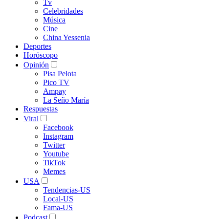
Tv
Celebridades
Música
Cine
China Yessenia
Deportes
Horóscopo
Opinión
Pisa Pelota
Pico TV
Ampay
La Seño María
Respuestas
Viral
Facebook
Instagram
Twitter
Youtube
TikTok
Memes
USA
Tendencias-US
Local-US
Fama-US
Podcast