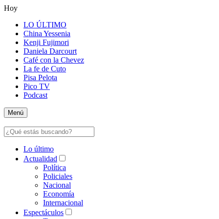
Hoy
LO ÚLTIMO
China Yessenia
Kenji Fujimori
Daniela Darcourt
Café con la Chevez
La fe de Cuto
Pisa Pelota
Pico TV
Podcast
Menú
Lo último
Actualidad
Política
Policiales
Nacional
Economía
Internacional
Espectáculos