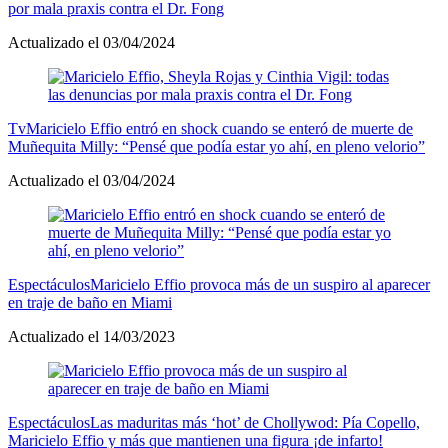
por mala praxis contra el Dr. Fong
Actualizado el 03/04/2024
Tv
Maricielo Effio entró en shock cuando se enteró de muerte de
Muñequita Milly: “Pensé que podía estar yo ahí, en pleno velorio”
Actualizado el 03/04/2024
Espectáculos
Maricielo Effio provoca más de un suspiro al aparecer
en traje de baño en Miami
Actualizado el 14/03/2023
Espectáculos
Las maduritas más ‘hot’ de Chollywod: Pía Copello,
Maricielo Effio y más que mantienen una figura ¡de infarto!