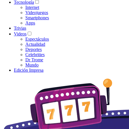
Tecnología
Internet
Videojuegos
Smartphones
Apps
Trivias
Videos
Espectáculos
Actualidad
Deportes
Celebrities
Dr Trome
Mundo
Edición Impresa