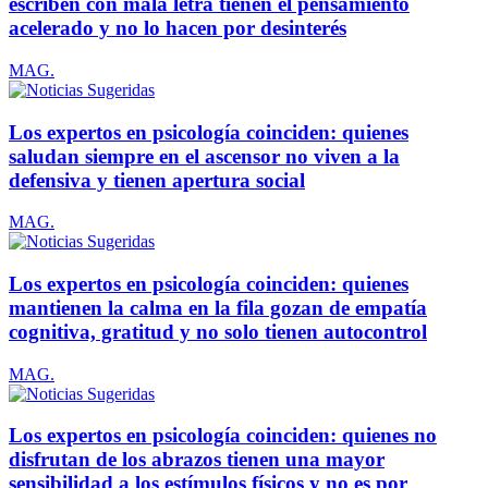
escriben con mala letra tienen el pensamiento
acelerado y no lo hacen por desinterés
MAG.
Los expertos en psicología coinciden: quienes
saludan siempre en el ascensor no viven a la
defensiva y tienen apertura social
MAG.
Los expertos en psicología coinciden: quienes
mantienen la calma en la fila gozan de empatía
cognitiva, gratitud y no solo tienen autocontrol
MAG.
Los expertos en psicología coinciden: quienes no
disfrutan de los abrazos tienen una mayor
sensibilidad a los estímulos físicos y no es por