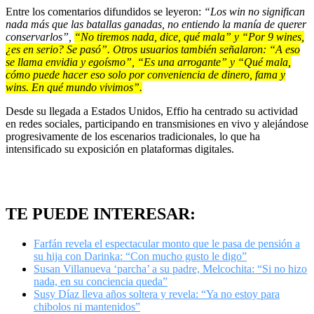
Entre los comentarios difundidos se leyeron:
“Los win no significan
nada más que las batallas ganadas, no entiendo la manía de querer
conservarlos”,
“No tiremos nada, dice, qué mala” y “Por 9 wines,
¿es en serio? Se pasó”. Otros usuarios también señalaron: “A eso
se llama envidia y egoísmo”, “Es una arrogante” y “Qué mala,
cómo puede hacer eso solo por conveniencia de dinero, fama y
wins. En qué mundo vivimos”.
Desde su llegada a Estados Unidos, Effio ha centrado su actividad
en redes sociales, participando en transmisiones en vivo y alejándose
progresivamente de los escenarios tradicionales, lo que ha
intensificado su exposición en plataformas digitales.
TE PUEDE INTERESAR:
Farfán revela el espectacular monto que le pasa de pensión a
su hija con Darinka: “Con mucho gusto le digo”
Susan Villanueva ‘parcha’ a su padre, Melcochita: “Si no hizo
nada, en su conciencia queda”
Susy Díaz lleva años soltera y revela: “Ya no estoy para
chibolos ni mantenidos”