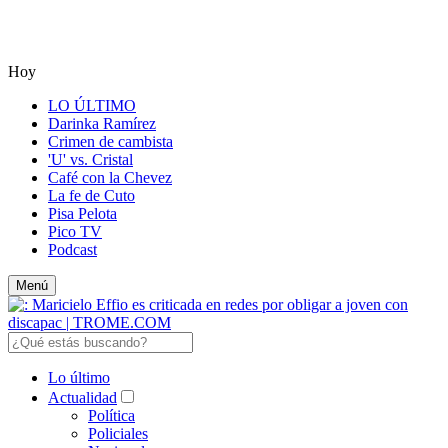
Hoy
LO ÚLTIMO
Darinka Ramírez
Crimen de cambista
'U' vs. Cristal
Café con la Chevez
La fe de Cuto
Pisa Pelota
Pico TV
Podcast
Menú
Lo último
Actualidad
Política
Policiales