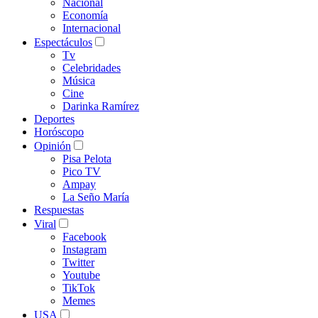
Nacional
Economía
Internacional
Espectáculos
Tv
Celebridades
Música
Cine
Darinka Ramírez
Deportes
Horóscopo
Opinión
Pisa Pelota
Pico TV
Ampay
La Seño María
Respuestas
Viral
Facebook
Instagram
Twitter
Youtube
TikTok
Memes
USA