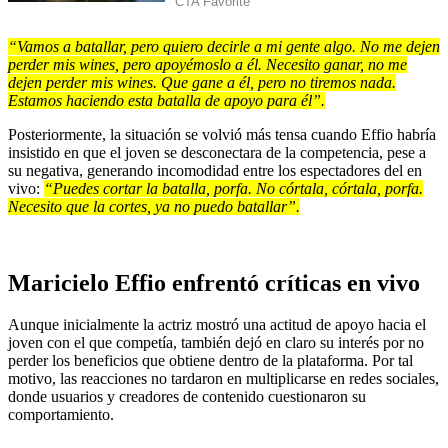
“Vamos a batallar, pero quiero decirle a mi gente algo. No me dejen
perder mis wines, pero apoyémoslo a él. Necesito ganar, no me
dejen perder mis wines. Que gane a él, pero no tiremos nada.
Estamos haciendo esta batalla de apoyo para él”.
Posteriormente, la situación se volvió más tensa cuando Effio habría
insistido en que el joven se desconectara de la competencia, pese a
su negativa, generando incomodidad entre los espectadores del en
vivo:
“Puedes cortar la batalla, porfa. No córtala, córtala, porfa.
Necesito que la cortes, ya no puedo batallar”.
Maricielo Effio enfrentó críticas en vivo
Aunque inicialmente la actriz mostró una actitud de apoyo hacia el
joven con el que competía, también dejó en claro su interés por no
perder los beneficios que obtiene dentro de la plataforma. Por tal
motivo, las reacciones no tardaron en multiplicarse en redes sociales,
donde usuarios y creadores de contenido cuestionaron su
comportamiento.