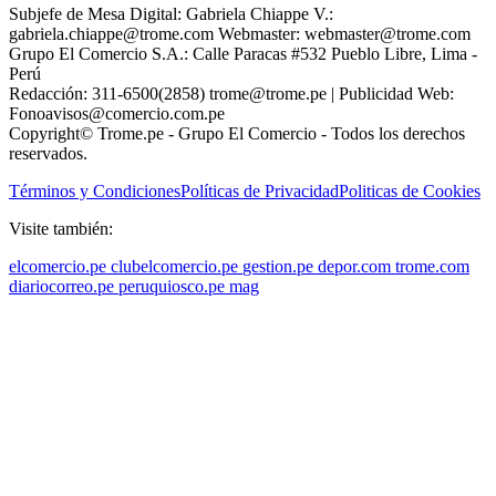
Subjefe de Mesa Digital: Gabriela Chiappe V.:
gabriela.chiappe@trome.com Webmaster: webmaster@trome.com
Grupo El Comercio S.A.: Calle Paracas #532 Pueblo Libre, Lima -
Perú
Redacción: 311-6500(2858) trome@trome.pe | Publicidad Web:
Fonoavisos@comercio.com.pe
Copyright© Trome.pe - Grupo El Comercio - Todos los derechos
reservados.
Términos y Condiciones
Políticas de Privacidad
Politicas de Cookies
Visite también:
elcomercio.pe
clubelcomercio.pe
gestion.pe
depor.com
trome.com
diariocorreo.pe
peruquiosco.pe
mag