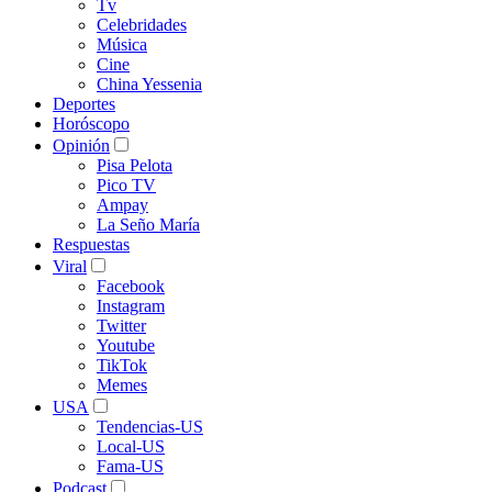
Tv
Celebridades
Música
Cine
China Yessenia
Deportes
Horóscopo
Opinión
Pisa Pelota
Pico TV
Ampay
La Seño María
Respuestas
Viral
Facebook
Instagram
Twitter
Youtube
TikTok
Memes
USA
Tendencias-US
Local-US
Fama-US
Podcast