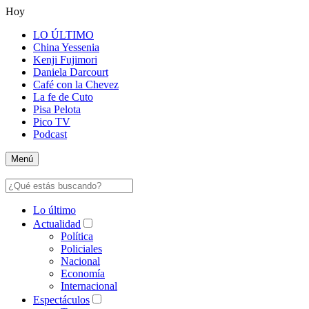
Hoy
LO ÚLTIMO
China Yessenia
Kenji Fujimori
Daniela Darcourt
Café con la Chevez
La fe de Cuto
Pisa Pelota
Pico TV
Podcast
Menú
Lo último
Actualidad
Política
Policiales
Nacional
Economía
Internacional
Espectáculos