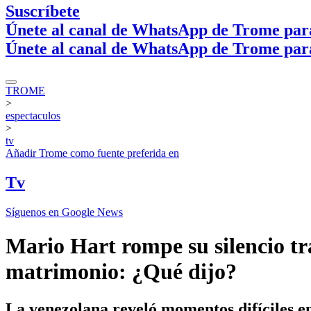
Suscríbete
Únete al canal de WhatsApp de Trome par
Únete al canal de WhatsApp de Trome par
TROME
>
espectaculos
>
tv
Añadir
Trome
como fuente preferida en
Tv
Síguenos en Google News
Mario Hart rompe su silencio tr
matrimonio: ¿Qué dijo?
La venezolana reveló momentos difíciles en