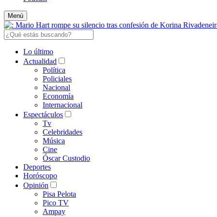
Menú
Lo último
Actualidad
Política
Policiales
Nacional
Economía
Internacional
Espectáculos
Tv
Celebridades
Música
Cine
Óscar Custodio
Deportes
Horóscopo
Opinión
Pisa Pelota
Pico TV
Ampay