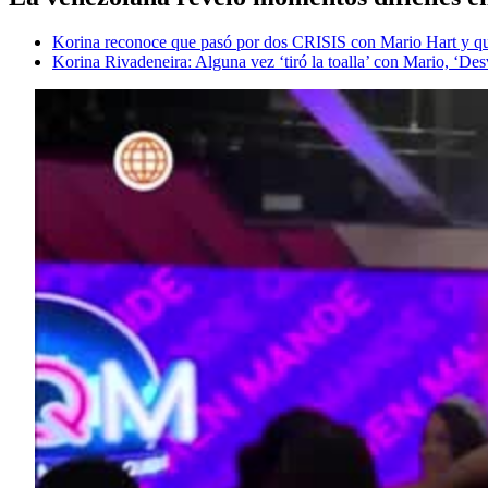
Korina reconoce que pasó por dos CRISIS con Mario Hart y que 
Korina Rivadeneira: Alguna vez ‘tiró la toalla’ con Mario, ‘Des