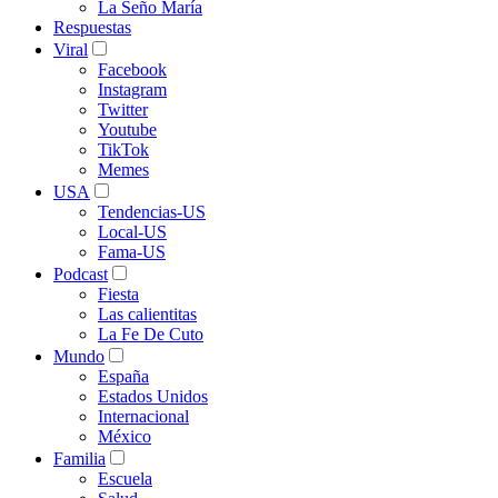
La Seño María
Respuestas
Viral
Facebook
Instagram
Twitter
Youtube
TikTok
Memes
USA
Tendencias-US
Local-US
Fama-US
Podcast
Fiesta
Las calientitas
La Fe De Cuto
Mundo
España
Estados Unidos
Internacional
México
Familia
Escuela