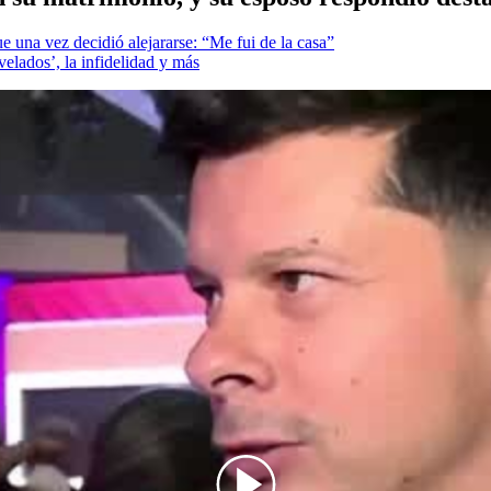
una vez decidió alejararse: “Me fui de la casa”
velados’, la infidelidad y más