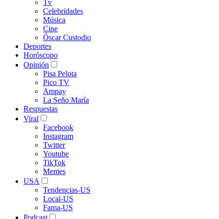
Tv
Celebridades
Música
Cine
Óscar Custodio
Deportes
Horóscopo
Opinión
Pisa Pelota
Pico TV
Ampay
La Seño María
Respuestas
Viral
Facebook
Instagram
Twitter
Youtube
TikTok
Memes
USA
Tendencias-US
Local-US
Fama-US
Podcast