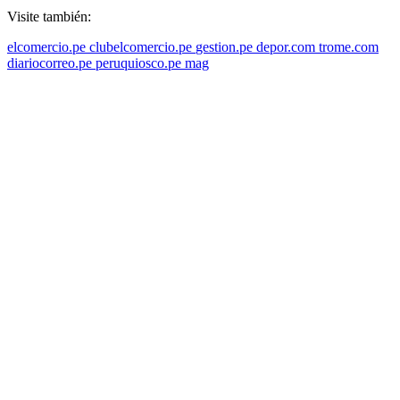
Visite también:
elcomercio.pe
clubelcomercio.pe
gestion.pe
depor.com
trome.com
diariocorreo.pe
peruquiosco.pe
mag