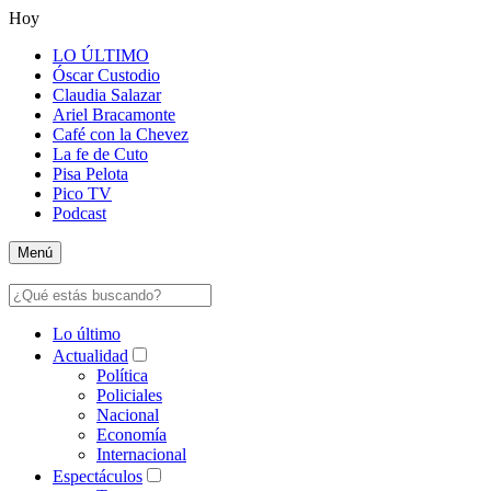
Hoy
LO ÚLTIMO
Óscar Custodio
Claudia Salazar
Ariel Bracamonte
Café con la Chevez
La fe de Cuto
Pisa Pelota
Pico TV
Podcast
Menú
Lo último
Actualidad
Política
Policiales
Nacional
Economía
Internacional
Espectáculos