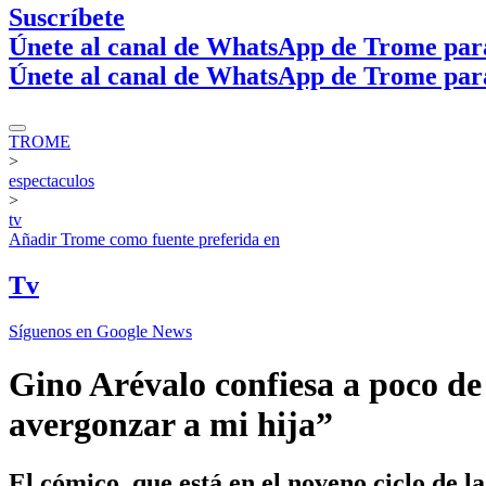
Suscríbete
Únete al canal de WhatsApp de Trome par
Únete al canal de WhatsApp de Trome par
TROME
>
espectaculos
>
tv
Añadir
Trome
como fuente preferida en
Tv
Síguenos en Google News
Gino Arévalo confiesa a poco de
avergonzar a mi hija”
El cómico, que está en el noveno ciclo de l