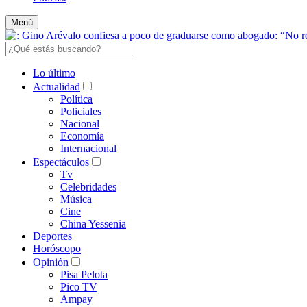
Menú
Lo último
Actualidad
Política
Policiales
Nacional
Economía
Internacional
Espectáculos
Tv
Celebridades
Música
Cine
China Yessenia
Deportes
Horóscopo
Opinión
Pisa Pelota
Pico TV
Ampay