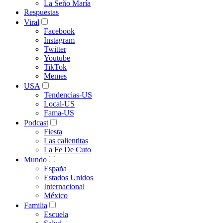
La Seño María
Respuestas
Viral
Facebook
Instagram
Twitter
Youtube
TikTok
Memes
USA
Tendencias-US
Local-US
Fama-US
Podcast
Fiesta
Las calientitas
La Fe De Cuto
Mundo
España
Estados Unidos
Internacional
México
Familia
Escuela