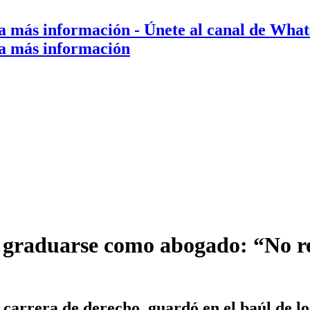
a más información
- Únete al canal de Wha
a más información
 graduarse como abogado: “No re
a carrera de derecho, guardó en el baúl de l