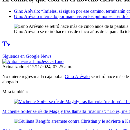
Gino Arévalo: “Infieles, si siguen por ese camino, terminarán 
Gino Arévalo internado por manchas en los pulmones: Tendría 
Gino Arévalo se retiró hace más de cinco años de la pantalla te
Tv
Síguenos en Google News
Jessica Lino
Actualizado el 15/11/2024, 07:25 a.m.
No quiere regresar a la caja boba.
Gino Arévalo
se retiró hace más de 
abogado.
Mira también:
Micheille Soifer se ríe de Magaly tras llamarla ‘madrina’: “Lo es, me 