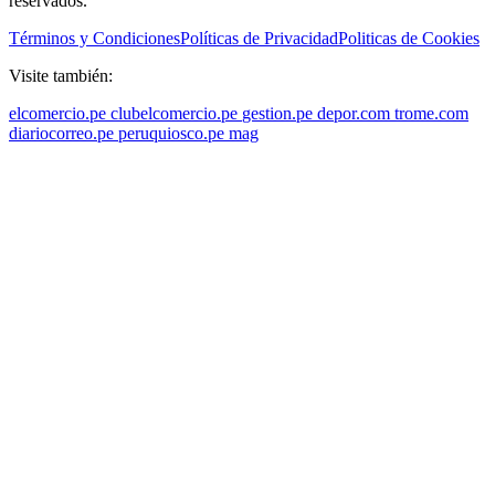
reservados.
Términos y Condiciones
Políticas de Privacidad
Politicas de Cookies
Visite también:
elcomercio.pe
clubelcomercio.pe
gestion.pe
depor.com
trome.com
diariocorreo.pe
peruquiosco.pe
mag