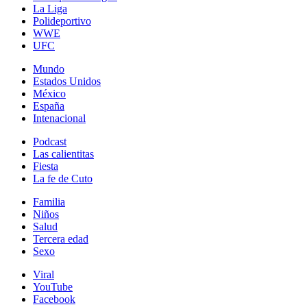
La Liga
Polideportivo
WWE
UFC
Mundo
Estados Unidos
México
España
Intenacional
Podcast
Las calientitas
Fiesta
La fe de Cuto
Familia
Niños
Salud
Tercera edad
Sexo
Viral
YouTube
Facebook