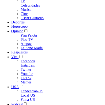
Tv
Celebridades
Música
Cine
Óscar Custodio
Deportes
Horóscopo
Opinión
Pisa Pelota
Pico TV
Ampay
La Seño María
Respuestas
Viral
Facebook
Instagram
Twitter
Youtube
TikTok
Memes
USA
Tendencias-US
Local-US
Fama-US
Podcast